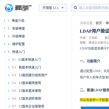
开源版 12.x
禅道介绍
1.
当前位置：
首页
>
禅
1.1
安装禅道
2.
LDAP用户验
1.2
升级禅道
3.
2.1.
作者：王怡栋
最后
摘要：禅道企业版可以实
1.3
2.2
2.1.1
维护配置
4.
3.1.
LDAP功能是依赖于
1.4
2.1.2
3.1.1
快速入门
5.
2.3.
3.2.
4.1.
2.4
3.3
2.1.3
2.3.1
3.1.2
3.2.1
4.1.1
12版本快速入门
4.2.
5.1.
一、功能简介
2.3.2
3.1.3
3.2.2
4.1.2
4.2.1
5.1.1
新版本快速入门
2.5.
4.3.
5.2.
通过配置LDAP，实现
2.6
2.3.3
2.5.1
3.1.4
4.1.3
4.2.2
4.3.1
5.1.2
5.2.1
12版创建分组和用户
5.3.
用户导入和单点登录
2.3.4
2.5.2
4.1.4
4.2.3
4.3.2
5.1.3
5.2.2
5.3.1
12版本最简使用
5.4.
二、普通LDAP服
2.3.5
2.5.3
4.1.5
4.2.4
5.1.4
5.2.3
5.3.2
5.4.1
12版本基本使用
5.5.
2.3.6
2.5.4
4.1.6
4.2.5
5.1.5
5.3.3
5.4.2
5.5.1
12版本进阶使用
5.6.
可以先参考一下配置
2.3.7
4.1.7
4.2.6
5.1.6
5.3.4
5.4.3
5.5.2
12版本企业版使用
5.7.
5.6.1.