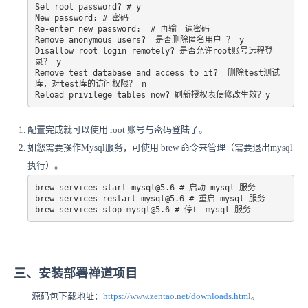
Set root password? # y

New password: # 密码

Re-enter new password:  # 再输一遍密码

Remove anonymous users?  是否删除匿名用户 ？ y

Disallow root login remotely? 是否允许root账号远程登
录？ y

Remove test database and access to it?  删除test测试
库，对test库的访问权限？ n

Reload privilege tables now? 刷新授权表使修改生效？y
配置完成就可以使用 root 账号与密码登陆了。
如您需要操作Mysql服务，可使用 brew 命令来管理（需要退出mysql
执行）。
brew services start mysql@5.6 # 启动 mysql 服务

brew services restart mysql@5.6 # 重启 mysql 服务

brew services stop mysql@5.6 # 停止 mysql 服务
三、安装部署禅道项目
源码包下载地址：
https://www.zentao.net/downloads.html
。