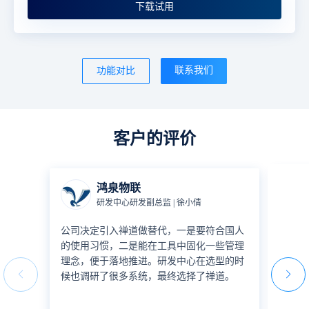
下载试用
联系我们
功能对比
客户的评价
鸿泉物联
研发中心研发副总监 | 徐小倩
公司决定引入禅道做替代，一是要符合国人
禅道
的使用习惯，二是能在工具中固化一些管理
撑起
理念，便于落地推进。研发中心在选型的时
道已
候也调研了很多系统，最终选择了禅道。
禅道
理。