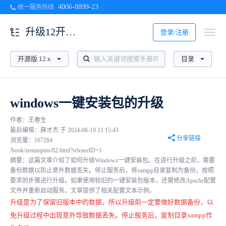
4006-8899-23
统一服务热线
升级12开源版
登录/注册
开源版 12.x
目录
windows一键安装包的升级
作者：王春生
最后编辑：薛才杰 于 2024-06-19 11:15:43
分享链接
浏览量：167284
/book/zentaopms/82.html?releaseID=1
摘要：这篇文章介绍了如何升级Windows一键安装包。在进行升级之前，需要
备份数据以防止意外数据丢失。停止服务后，将xampp目录复制为备份。按照
要求的步骤进行升级。如果使用较旧的一键安装包版本，还需修改Apache配置
文件并重新启动服务。文章提供了相关配置文本示例。
升级是为了保留旧版本中的数据，所以升级前一定要做好数据备份，以
免升级过程中出现意外导致数据丢失。停止服务后，复制目录xampp作