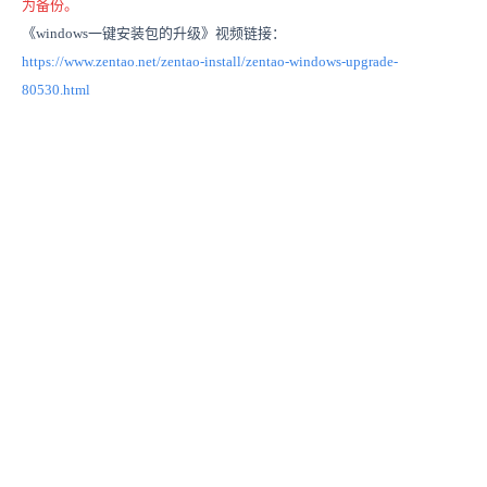
为备份。
《windows一键安装包的升级》视频链接：
https://www.zentao.net/zentao-install/zentao-windows-upgrade-
80530.html