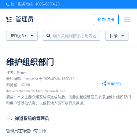
4006-8899-23
统一服务热线
管理员
登录/注册
IPD版 5.x
目录
维护组织部门
作者：Renee
最后编辑：liushasha 于 2025-09-04 13:33:12
分享链接
浏览量：87800
/book/zentaopms/503.html?releaseID=26
摘要：本文主要介绍安装禅道成功后，需要由超级管理员来添加维护组织部门
和用户等基础信息，以便其他人员可以登录禅道。
一、禅道系统的管理员
管理员在禅道中有三种：