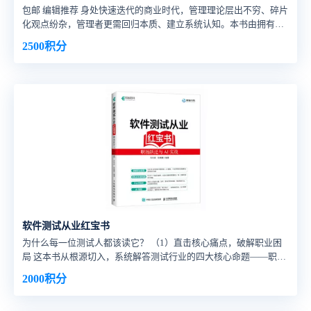
包邮 编辑推荐 身处快速迭代的商业时代，管理理论层出不穷、碎片
化观点纷杂，管理者更需回归本质、建立系统认知。本书由拥有数
十年大型制造企业实战经验的黄志军先生执笔，立足汽车制造与合
2500积分
资企业运营一线，穿透“管理理论丛林”，以循证视角重构管理认
知。 全书按管理学核心逻辑分为四大板块、十八章节，从管理本
质、组织文化、运营落地到学习发展层层递进，既拆解管理本真，
又回应实践新问题，帮管理者剔除无效理念、掌握可落地方法，做
对的事、管好关键环节。 没有空洞说教，全是一线沉淀；
软件测试从业红宝书
为什么每一位测试人都该读它？ （1）直击核心痛点，破解职业困
局 这本书从根源切入，系统解答测试行业的四大核心命题——职业
发展关键问题拆解、发展方向精准选择、职业目标落地规划、AI时
2000积分
代挑战应对，帮你打破职业天花板，告别内耗。 （2）双权威沉
淀，20年实战干货 两位作者均是测试领域的顶尖实践者，经验与认