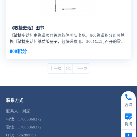
《敏捷史话》图书
《敏捷史话》由禅道项目管理软件团队出品。 800禅道积分即可兑
换《敏捷史话》纸质版册子，包快递费用。 2001年2月召开的雪鸟
会议，仅用了三天就在IT领域掀起了一场轰轰烈烈的敏捷运动，至
800积分
今余波依旧。 在二十年后的今天，我们不难发现，敏捷发展到今
天，也有了更多的解读。而当时与会的十七位敏捷大师，也已逐渐
淡出人们的视野。 在对“敏捷”进行追溯的过程中，我们产生了了解
上一页
1/1
下一页
这十七位敏捷大师的想法，想看看他们是如何在
联系方式
咨询
联系人：刘斌
电话：17685869372
提问
微信：17685869372
Q Q：526288068