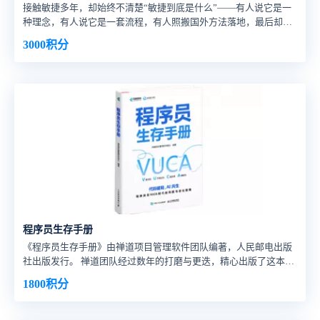
接触敏捷多年，却始终不清楚“敏捷到底是什么”——有人说它是一
种理念，有人说它是一套流程，有人照搬国外方法落地，最后却水
土不服。 想在团队推行敏捷，却无从下手——从哪里启动？如何协
3000积分
调各部门？遇到阻力该怎么破解？网上的干货零散，找不到系统的
落地方法。 数字化转型浪潮下，想让敏捷赋能业务，却分不清“敏
捷与数字化”的关系——二者如何结合？怎样用敏捷推动数转落地？
转型过程陷入僵局。 当下敏捷方法论百花齐放，大家对敏捷的认知
参差不齐，需求也呈现多元化——有人需
程序员生存手册
《程序员生存手册》由禅道项目管理软件团队编著，人民邮电出版
社出版发行。 禅道团队经过数年的打磨与更迭，精心出版了这本
《程序员生存手册》，名为“生存”，但这二字从来不是被动的应
1800积分
对，而是主动的成长、积极的突破。 对每一位互联网从业者而言，
当下有着前所未有的机遇，也充满未知和挑战。希望《程序员生存
手册》能帮助各位在行业变革中找到节奏，在自我成长中突破瓶