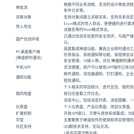
根据不同业务流程，灵活的设计审批流程
审批流
条件分支等。
关联对象
支持对象间建立关联关系，支持关系自定
Excel格式的导入导出，更便捷的进行需
导入导出
试报告等的Word格式导出。
已通过信创实验室的安全测评，与国产操作
国产信创环境
认。
高度集成禅道功能，兼具企业即时通讯工
PC桌面客户端
任务指派、系统通知等功能，音视频会议
(禅道即时通讯)
安全管理、Al接入等。详见
禅道即时通
手机APP
灵活便捷，用户可以使用APP操作已有功
邮件通知、浏览器通知、钉钉通知、企业
通知功能
短信通知。
个人相关的项目统计、迭代总览、我的贡
我的地盘
按日历查看工作日志。
消息中心，包括消息列表、消息提醒、一
仪表盘
个人仪表盘、产品仪表盘、项目仪表盘、
扩展机制
开放API接口，方便与其他系统集成；功
学堂
主要聚焦于禅道软件的使用和项目管理的
社区支持
QQ群技术支持，论坛交流。
1年内不限次数升级。