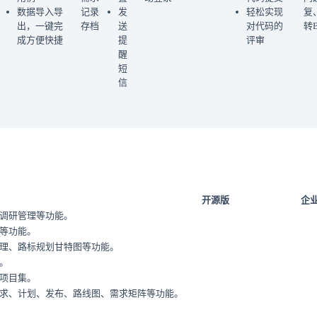
数据导入导
记录
发
轻松实现
复
出，一键完
存档
送
对代码的
转B
成方便快捷
提
评审
醒
短
信
开源版
企
调研管理等功能。
等功能。
理、路标规划甘特图等功能。
。
项目集。
求、计划、发布、路线图、需求矩阵等功能。