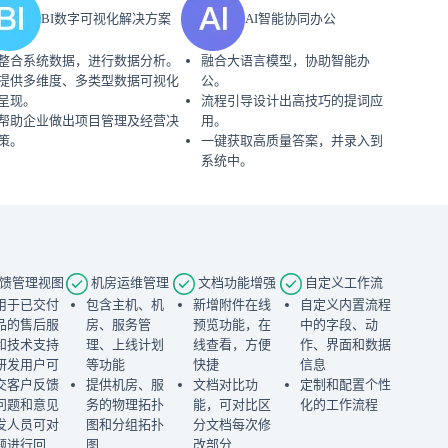
BI数字可视化解决方案
AI智能协同办公
整合系统数据，进行数据分析。
融合大语言模型，协助智能办
提供多维度、多类型数据可视化
公。
呈现。
流程引导设计出高技巧的提词应
帮助企业做出项目管理及经营决
用。
策。
一键获取高质量答案，并录入到
系统中。
馈管理视图
机房运维管理
文档功能增强
自定义工作流
用于已交付
包含主机、机
新增附件在线
自定义内置流程
品的售后服
房、服务管
预览功能，在
中的字段、动
和技术支持
理、上线计划
线查看，方便
作、界面和数据
研发用户可
等功能
快捷
信息
交客户反馈
提供机房、服
文档对比功
定制和配置个性
问题和意见
务的物理拓扑
能，可对比区
化的工作流程
发人员可对
图和分组拓扑
分文档每次修
题进行回
图
改部分