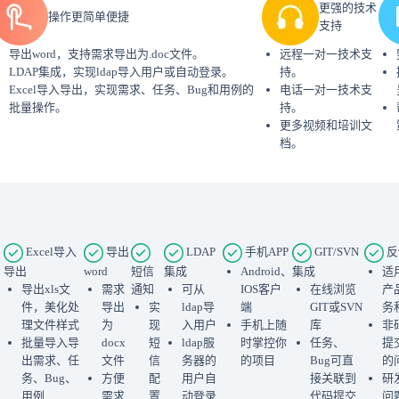
更强的技术
操作更简单便捷
支持
导出word，支持需求导出为.doc文件。
远程一对一技术支
LDAP集成，实现ldap导入用户或自动登录。
持。
Excel导入导出，实现需求、任务、Bug和用例的
电话一对一技术支
批量操作。
持。
更多视频和培训文
档。
Excel导入
导出
LDAP
手机APP
GIT/SVN
反
导出
word
短信
集成
Android、
集成
适
导出xls文
需求
通知
可从
IOS客户
在线浏览
产
件，美化处
导出
实
ldap导
端
GIT或SVN
务
理文件样式
为
现
入用户
手机上随
库
非
批量导入导
docx
短
ldap服
时掌控你
任务、
提
出需求、任
文件
信
务器的
的项目
Bug可直
的
务、Bug、
方便
配
用户自
接关联到
研
用例
需求
置
动登录
代码提交
问