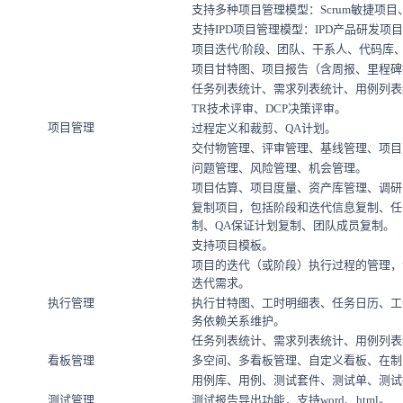
支持多种项目管理模型：Scrum敏捷项
支持IPD项目管理模型：IPD产品研发
项目迭代/阶段、团队、干系人、代码库
项目甘特图、项目报告（含周报、里程碑
任务列表统计、需求列表统计、用例列表
TR技术评审、DCP决策评审。
项目管理
过程定义和裁剪、QA计划。
交付物管理、评审管理、基线管理、项目
问题管理、风险管理、机会管理。
项目估算、项目度量、资产库管理、调研
复制项目，包括阶段和迭代信息复制、任
制、QA保证计划复制、团队成员复制。
支持项目模板。
项目的迭代（或阶段）执行过程的管理，
迭代需求。
执行管理
执行甘特图、工时明细表、任务日历、工
务依赖关系维护。
任务列表统计、需求列表统计、用例列表
看板管理
多空间、多看板管理、自定义看板、在制
用例库、用例、测试套件、测试单、测试
测试管理
测试报告导出功能，支持word、html。