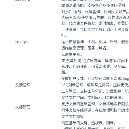
联调测试功能：支持多产品多项目提测。
对接Git服务；代码管理：代码库关联
代码与需求/任务/Bug关联；合并请求管理；
发、代码库事件触发、定时触发、查看历
上线管理：包括制定上线计划、上线步骤
行。
运维信息管理：主机、机房、账号、服务
DevOps
运维信息管理：服务，域名。
云原生平台。
支持(单独购买)扩展方案：禅道DevOps平
管理、代码评审、内置流水线、制品库、自
绍。
接收用户反馈，经评审可以转入需求/Bu
反馈管理
FAQ列表管理，编辑常见问答，提供更
工单管理，支持工单分配、进度跟踪、记
支持文档空间、文档库和目录的管理。
支持文档的基础管理，文档移动及权限设
文档管理
附件文档在线预览，在线编辑和协同编辑
支持文档模板。
内置基础的大屏、透视表、图表。