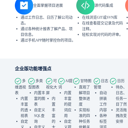
全面掌握项目进展
源代码集成
通过工作日志、日历了解公司动
在线浏览GIT或SVN库
态。
在线查看提交记录及代码
通过各种统计报表了解产品、项
注释。
目信息。
轻松实现对代码的评审。
通过手机APP随时掌控你的项目。
企业版功能增强点
多
多类
可
AI提
甘特图
日志
日历
维透视
型图表
视化大
词
直观了
管理
待办、
表
内置丰
屏
内置
解项目
自动
日志、
内置
富的图
内
丰富
整体进
拼装
任务一
丰富
表
置
的提
度
工作
目了然
的透
自定义
丰
词应
实现标
内容
灵活拖
视表
SQL查
富
用
准的四
各种
拽改变
自定
询
的
自定
种任务
标签
安排
义
自定义
大
义提
依赖关
浏览