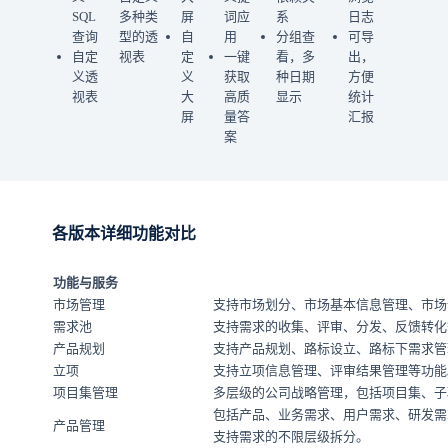
SQL
多种类
屏
词应
系
日志
查询
型的透
自
用
分组查
可导
自定
视表
定
一键
看，多
出，
义透
义
获取
种日期
方便
视表
大
高质
显示
统计
屏
量答
汇报
案
各版本详细功能对比
功能与服务
市场管理
支持市场划分、市场基本信息管理、市场
需求池
支持需求的收集、评审、分发、反馈转化
产品规划
支持产品规划、路标设立、路标下需求管
立项
支持立项信息管理、评审结果管理等功能
项目集管理
多层级的公司战略管理，包括项目集、子
包括产品、业务需求、用户需求、研发需
产品管理
支持需求的不限层级拆分。