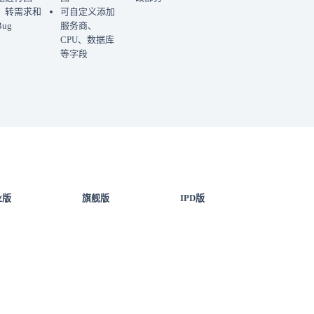
、转需求和
可自定义添加
ug
服务商、
CPU、数据库
等字段
业版
旗舰版
IPD版