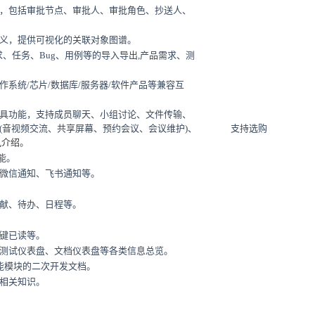
，包括审批节点、审批人、审批角色、抄送人、
义，提供可视化的关联对象图谱。
求、任务、Bug、用例等的导入导出,产品需求、测
系统/芯片/数据库/服务器/软件产品等兼容互
具功能，支持成员聊天、小组讨论、文件传输、
(音视频交流、共享屏幕、预约会议、会议维护)、
支持选购
讯介绍
。
能。
微信通知、飞书通知等。
献、待办、日程等。
键已读等。
测试仪表盘、文档仪表盘等各类信息总览。
能模块的二次开发文档。
相关知识。