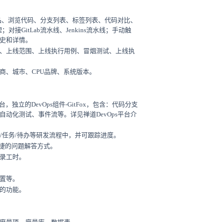
产品、浏览代码、分支列表、标签列表、代码对比、
对接GitLab流水线、Jenkins流水线；手动触
史和详情。
、上线范围、上线执行用例、冒烟测试、上线执
商、城市、CPU品牌、系统版本。
台，独立的DevOps组件-GitFox，包含：代码分支
动化测试、事件流等。详见禅道DevOps平台介
g/任务/待办等研发流程中，并可跟踪进度。
便捷的问题解答方式。
录工时。
置等。
的功能。