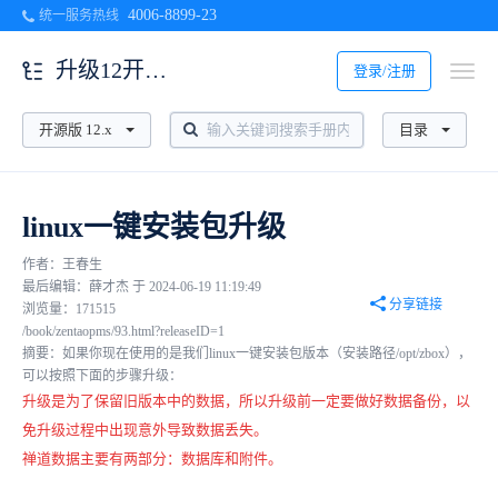
4006-8899-23
统一服务热线
升级12开源版
登录/注册
开源版 12.x
目录
linux一键安装包升级
作者：王春生
最后编辑：薛才杰 于 2024-06-19 11:19:49
分享链接
浏览量：171515
/book/zentaopms/93.html?releaseID=1
摘要：如果你现在使用的是我们linux一键安装包版本（安装路径/opt/zbox），
可以按照下面的步骤升级：
升级是为了保留旧版本中的数据，所以升级前一定要做好数据备份，以
免升级过程中出现意外导致数据丢失。
禅道数据主要有两部分：数据库和附件。