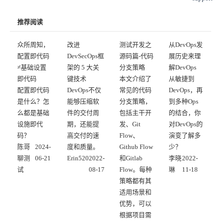
推荐阅读
众所周知，
改进
测试开发之
从DevOps发
配置即代码
DevSecOps框
源码篇-代码
展历史来理
≠基础设置
架的 5 大关
分支策略
解DevOps
即代码
键技术
本文介绍了
从敏捷到
配置即代码
DevOps不仅
常见的代码
DevOps，再
是什么？怎
能够压缩软
分支策略，
到多种Ops
么都是基础
件的交付周
包括主干开
的结合，你
设施即代
期，还能提
发、Git
对DevOps的
码？
高交付的速
Flow、
演变了解多
陈哥
2024-
度和质量。
Github Flow
少？
聊测
06-21
Erin520
2022-
和Gitlab
李晓
2022-
试
08-17
Flow。每种
琳
11-18
策略都有其
适用场景和
优势，可以
根据项目需