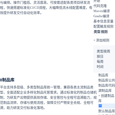
开始
与编排。操作门槛低、灵活度高，可按需适配各类项目研发流
代码克隆
程，快速搭建标准化CI/CD流程，大幅降低流水线配置难度，有
Maven编译
效提升研发交付自动化效率。
Gradie编译
基本信息
变量
配置
触发规则
类型
规则
+ 添加规则
类型
按周
按日
每周
时间
制品库
8
制品库
制品库
公共
制品库
代码
平台支持多层级、多类型制品库统一管理，兼容各类主流制品类
源制品库
型，全面适配企业多样化制品托管需求。通过标准化的制品仓储机
+ 创建制品
制，为研发产出物提供高效存储、安全管控与全程可追溯能力，规
库
范制品流转、存储与使用流程，保障交付产物安全合规、全程可
溯，助力研发交付标准化落地。
默认制品库