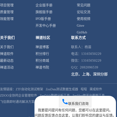
项目管理
企业版手册
常见问题
质量管理
旗舰版手册
论坛交流
效能管理
IPD版手册
使用视频
开发中心手册
Gitee
GitHub
关于我们
禅道社区
联系方式
关于我们
禅道博客
联系人：杨苗
禅道软件
积分排行
电话：13165050229
最新动态
积分商城
微信：13165050229
禅道活动
禅道书院
Q Q：2692096539
北京、上海、深圳分部
友情链接：
ZTF自动化测试框架
ZenData测试数据生成器
喧喧
渠成软件
ZDOO全协同企业管理软件
ZenDAS数据分析工具
ZenShot跨平台截图工具
飞信鼎即时通讯解决方案
联系我们
咨询
我要提问
提问
有任何问题，您都可以在这里提问。
问题反馈
反馈
点击这里，让我们聆听您的建议与反馈。