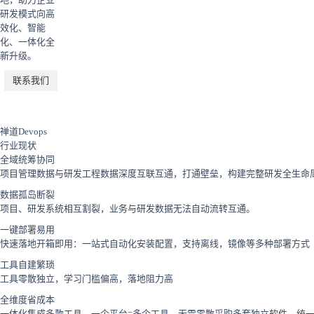
研发模式向高
效化、智能
化、一体化全
新升级。
联系我们
禅道Devops
行业现状
全域统筹协同
项目管理数据与研发工程数据深度互联互通，打通壁垒，构建完整研发全生命
数据孤岛断裂
项目、研发系统相互割裂，业务与研发数据无法自动流转互通。
一键部署易用
快速落地开箱即用：一站式自动化安装配置，支持离线，镜像等多种部署方式
工具自建繁琐
工具零散独立，学习门槛偏高，落地阻力高
全维度省成本
一体化集成多款工具，一个平台=多个工具，无需零散采购多套独立软件，统