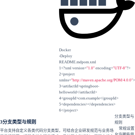
Docker
›
Deploy
README.md
pom.xml
1
<?xml
version=
"1.0"
encoding=
"UTF-8"
?>
2
<project
xmlns=
"http://maven.apache.org/POM/4.0.0"
>
3
<artifactId>
springboot-
helloworld
</artifactId>
4
<groupId>
com.example
</groupId>
5
<dependencies>
</dependencies>
6
</project>
分支类型与
3
分支类型与规则
规则
常规设置
平台支持自定义各类代码分支类型，可结合企业研发规范与业务场
允许哪些用