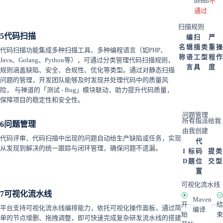
demo
不
通过
扫描规则
5
代码扫描
编
扫
严
名
辑
描
类
重
操
代码扫描功能集成多种扫描工具、多种编程语言（如PHP、
称
语
工
型
程
作
Java、Golang、Python等），可通过分类管理代码扫描规则，
言
具
度
规则涵盖缺陷、安全、合规性、优化等类型。通过对静态扫描
问题的管理，开发团队能够及时发现并处理代码中的质量风
险， 与禅道的「测试 - Bug」模块联动，助力提升代码质量，
保障项目的稳定性和安全性。
问题管理
所有
指派给我
6
问题管理
由我创建
代码评审、代码扫描中出现的问题自动给生产缺陷或任务，实现
代
从发现到解决的统一跟踪与闭环管理，确保问题不遗漏。
I
标
码
提
类
D
题
位
交
型
置
可视化流水线
7
可视化流水线
Maven
开
结
平台支持可视化流水线编排能力，依托可视化操作面板，通过简
编译
始
束
单的节点增删、拖拽调整，即可快速完成复杂研发流水线的搭建