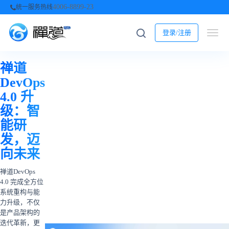
4006-8899-23
统一服务热线
登录/注册
禅道
DevOps
4.0 升
级：智
能研
发，迈
向未来
禅道DevOps
4.0 完成全方位
系统重构与能
力升级，不仅
是产品架构的
迭代革新，更