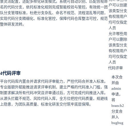
景灵活配置，适配多样化研发模式。系统可自动识别、匹配合规命
户可以创建
名的代码分支，依托标准化规则完成智能校验与管控。有效统一团
该类型分支
队分支管理标准，杜绝分支杂乱、命名不规范、流程混乱等问题，
有权限用户
实现代码分支精细化、标准化管控，保障代码仓库整洁可控，规范
均可
仅指定
整体研发流转。
人员
允许哪些用
户可以删除
该类型分支
有权限用户
均可
仅指定
人员
代码评审
4
代码评审
本次合
平台代码库内置合并请求代码评审能力，严控代码合并准入标准。
并由
专业版额外赋能推送请求评审机制，建立严格的代码准入门槛，强
admin
制要求解决所有代码冲突且评审通过后，方可完成代码推送入库。
申请，
从源头拦截不规范、风险代码入库，全方位把控代码质量，规避线
将
上隐患，为团队高质量、标准化研发交付筑牢底层保障。
branch2
分支合
并入
bugbug