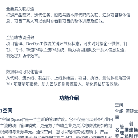
全要素关联打通
打通产品需求、迭代任务、缺陷与版本库代码的关联，汇总项目整体信
息，项目干系人可以实时查看到项目的整体进度及细节。
全链路协调提效
项目管理、DevOps工作流关键环节及状态，可实时对接企业微信、钉
钉、飞书、禅道IM等主流IM系统，助力项目团队及干系人信息互通，
有效提升协作效率。
数据驱动可视化管理
从代码、流水线、制品库、上线多维度，项目、执行、测试多视角提供
30+ 项度量项指标，助力团队识别资源投入，量化评估研发效能。
功能介绍
空间
1
空间
全部
+ 新建空
间
“空间 (Space)”是一个全新的管理维度。它不仅是可以对齐行业内
创
主流的项目管理模式，更是为了帮助企业更灵活地映射复杂的组
管
名
描
建
操
织架构与业务单元。通过空间，您可以轻松实现按部门、产品
理
称
述
时
作
线、项目组或技术栈进行资源隔离与协同，确保研发资产的井然