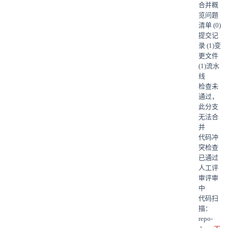
合并概
览
问题
清单 (0)
提交记
录 (1)
变
更文件
(1)
流水
线
检查未
通过，
此分支
无法合
并
代码冲
突检查
已通过
人工评
审
评审
中
代码扫
描：
repo-