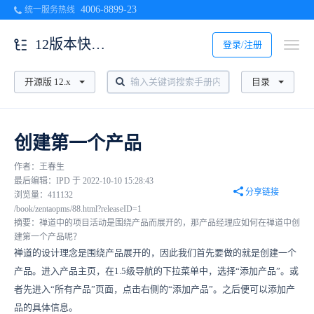
4006-8899-23
统一服务热线
12版本快速入门
登录/注册
开源版 12.x
目录
创建第一个产品
作者：王春生
最后编辑：IPD 于 2022-10-10 15:28:43
分享链接
浏览量：411132
/book/zentaopms/88.html?releaseID=1
摘要：禅道中的项目活动是围绕产品而展开的，那产品经理应如何在禅道中创
建第一个产品呢？
禅道的设计理念是围绕产品展开的，因此我们首先要做的就是创建一个
产品。进入产品主页，在1.5级导航的下拉菜单中，选择“添加产品”。或
者先进入“所有产品”页面，点击右侧的“添加产品”。之后便可以添加产
品的具体信息。