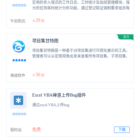
实用的非入侵式的工作日志、工时统计及加班管理模块，强
大的任务耗时统计分析功能，通过登记取证强制要求组员每
个工作日填写任务完成情况。独立模块安装，不影响禅道原
来的功能。包括：工作日志（日历）、日志填写不完整自动
29
午后阳光.
￥
起
检测并邮件提醒、上个工作超负荷邮件通知、日志不完整登
记（日历）、工作日调整、耗时统计及明细、加班审批管
理、加班转审批管理 .
项目集甘特图
项目集甘特图是一种基于对项目集进行可视化展示的工具，
管理者可以从宏观视角出发来查看所有项目集、子项目集、
项目、执行、任务等信息。
30
禅道软件
￥
起
Excel VBA禅道上传Bug插件
通过excel VBA上传bug
免费
下载
程时运