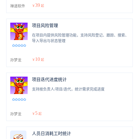
度。1.4版本新增了项目资源日历功能。
39
禅道软件
￥
起
项目风险管理
在项目内提供风险管理功能，支持风险登记、跟踪、搜索、
导入导出与状态管理
10
孙梦龙
￥
起
项目迭代进度统计
支持按负责人/项目/迭代，统计需求完成进度
5
孙梦龙
￥
起
人员日消耗工时统计