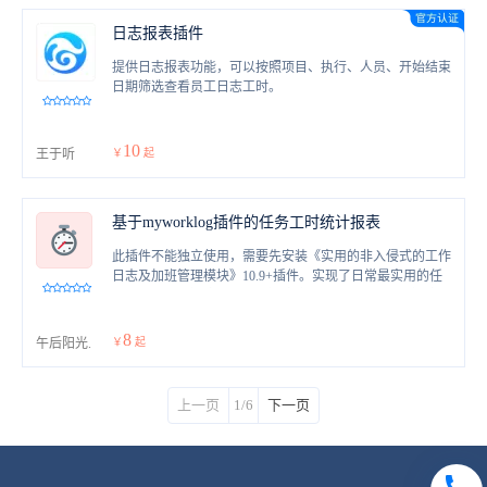
日志报表插件
提供日志报表功能，可以按照项目、执行、人员、开始结束
日期筛选查看员工日志工时。
10
王于听
￥
起
基于myworklog插件的任务工时统计报表
此插件不能独立使用，需要先安装《实用的非入侵式的工作
日志及加班管理模块》10.9+插件。实现了日常最实用的任
务耗时统计和缺陷统计，将缺陷登记工时纳入统计，缺陷归
属人统计，并可以钻取明细细节并导出。包括：成员工时统
计、成员缺陷计数、成员任务完成率。
8
午后阳光.
￥
起
上一页
1/6
下一页