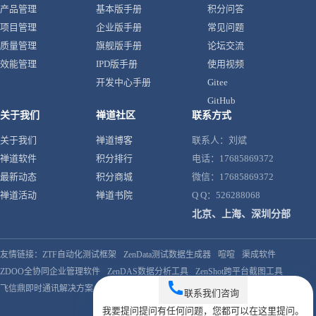
产品管理
基本版手册
积分问答
项目管理
企业版手册
常见问题
质量管理
旗舰版手册
论坛交流
效能管理
IPD版手册
使用视频
开发中心手册
Gitee
GitHub
关于我们
禅道社区
联系方式
关于我们
禅道博客
联系人：刘斌
禅道软件
积分排行
电话：17685869372
最新动态
积分商城
微信：17685869372
禅道活动
禅道书院
Q Q：526288068
北京、上海、深圳分部
友情链接：
ZTF自动化测试框架
ZenData测试数据生成器
喧喧
渠成软件
ZDOO全协同企业管理软件
ZenDAS数据分析工具
ZenShot跨平台截图工具
飞信鼎即时通讯解决方案
联系我们
咨询
我要提问
提问
有任何问题，您都可以在这里提问。