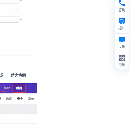
咨询
提问
反馈
交流
成——然之协同
。