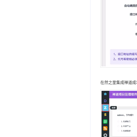
7.9
6.3.7
6.5.5
6.6.4
7.2.7
7.4.5
7.5.4
7.6.3
7.7.2
7.8.1
8.1.7
7.5.2.2
9.3.1.3
9.3.2.2
9.3.3.1
6.4.6.
9.3.4.
6.3.8
6.4.7
7.2.8
7.4.6
7.5.5
7.6.4
7.7.3
7.8.2
6.4.6.1
7.5.2.3
9.3.2.3
9.3.3.2
9.3.4.1
7.10.
6.4.8
7.2.9
7.4.7
7.5.6
7.6.5
7.7.4
7.8.3
7.10.1
6.4.6.2
7.5.2.4
9.3.3.3
7.11.
6.4.9
7.4.8
7.6.6
7.7.5
7.8.4
7.10.2
7.11.1
6.4.6.3
7.5.2.5
9.3.3.4
7.5.7.
7.12.
6.4.10
7.4.9
7.5.8
7.7.6
7.10.3
7.11.2
7.12.1
6.4.6.4
7.5.2.6
7.5.7.1
7.13.
6.4.11
7.4.10
7.5.9
7.7.7
7.10.4
7.11.3
7.12.2
7.13.1
6.4.6.5
7.5.2.7
7.5.7.2
7.14.
6.4.12
7.4.11
7.5.10
7.7.8
7.10.5
7.11.4
7.12.3
7.14.1
6.4.6.6
7.5.2.8
7.5.7.3
7.15.
6.4.13
7.4.12
7.10.6
7.11.5
7.14.2
7.15.1
6.4.6.7
7.5.2.9
7.5.7.4
7.12.4.
7.16.
在然之里集成禅道成
6.4.14
7.10.7
7.11.6
7.12.5
7.14.3
7.15.2
7.16.1
6.4.6.8
7.5.7.5
7.12.4.1
7.17.
6.4.15
7.10.8
7.11.7
7.14.4
6.4.6.9
7.5.7.6
7.12.4.2
7.12.6.
7.16.2.
7.17.1.
7.18.
6.4.16
7.10.9
7.11.8
7.12.7
7.16.3
6.4.6.10
7.5.7.7
7.12.4.3
7.12.6.1
7.16.2.1
7.17.1.1
7.17.2.
7.18.1.
7.19.
7.10.10
7.11.9
7.12.8
7.19.1
6.4.6.11
7.5.7.8
7.12.6.2
7.16.2.2
7.17.1.2
7.17.2.1
7.18.1.1
7.16.4.
7.17.3.
7.18.2.
7.20.
7.10.11
7.11.10
7.12.9
7.19.2
7.20.1
6.4.6.12
7.5.7.9
7.12.6.3
7.16.2.3
7.16.4.1
7.17.1.3
7.17.2.2
7.17.3.1
7.18.1.2
7.18.2.1
7.16.5.
7.17.4.
7.21.
7.10.12
7.11.11
7.21.1
6.4.6.13
7.5.7.10
7.12.6.4
7.16.2.4
7.16.4.2
7.16.5.1
7.17.2.3
7.17.3.2
7.17.4.1
7.18.2.2
7.16.6.
7.17.5.