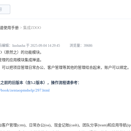
道使用手册
>
集成ZDOO
编辑：liushasha 于 2025-09-04 14:29:45
浏览量：39686
OO（原然之）的功能模块。
台管理的应用模块集成禅道。
，可以把项目管理日常办公、客户管理等其他的管理结合起来，账户可以绑定。
及之前的旧版本（含5.2版本），操作流程请参考：
t/book/zentaopmshelp/297.html
户管理(crm)、日常办公(oa)、现金记账(cash)、团队分享(team)和应用导航(