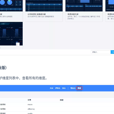
业版）
”的维护维度列表中，查看所有的维度。