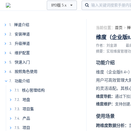
IPD版 5.x
禅道介绍
1.
当前位置：
首页
>
禅
1.1
安装禅道
2.
维度（企业版8.
1.2
升级禅道
3.
2.1.
作者：刘金源
最后
摘要：实现维度管理功
1.3
2.1.1
维护配置
4.
2.2.
3.1.
1.4
2.3
3.2
2.1.2
2.2.1
3.1.1
快速入门
5.
4.1.
功能介绍
2.4
2.1.3
2.2.2
3.1.2
4.1.1
按照角色使用
6.
4.2.
5.1.
维度（企业版8.4
用户可高效管理大
2.5
2.2.3
3.1.3
4.1.2
4.2.1
5.1.1
功能介绍
7.
4.3.
6.1.
的灵活适配。其核
2.6
2.2.4
3.1.4
4.1.3
4.2.2
4.3.1
5.1.2
6.1.1
核心管理结构
6.2.
7.1.
维度导航：
通过下拉
2.2.5
3.1.5
4.1.4
4.2.3
4.3.2
5.1.3
6.1.2
6.2.1
7.1.1
地盘
2.7.
6.3.
7.2.
维度维护：
支持创建
2.2.6
2.7.1
3.1.6
4.1.5
4.2.4
4.3.3
6.1.3
6.2.2
6.3.1
7.1.2
7.2.1
项目集
2.8.
6.4.
7.3.
使用场景
2.2.7
2.8.1
3.1.7
4.1.6
4.2.5
6.1.4
6.2.3
6.3.2
6.4.1
7.1.3
7.2.2
7.3.1
产品
6.5.
7.4.
跨维度数据分析：
2.2.8
2.8.2
3.1.8
4.1.7
4.2.6
6.2.4
6.3.3
6.4.2
6.5.1
7.1.4
7.2.3
7.3.2
7.4.1
项目
6.6.
7.5.