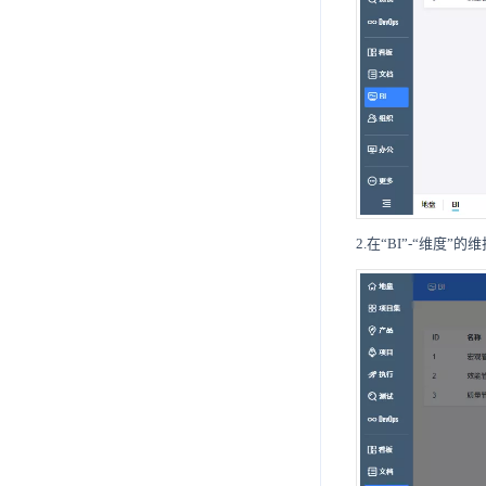
7.16.9
7.21.4
8.1.2
9.1.1
7.16.2.7
7.16.5.4
7.16.6.3
7.18.2.5
9.2.
7.16.7.2.
7.16.10
7.21.5
8.1.3
9.1.2
9.2.1
7.16.2.8
7.16.5.5
7.16.6.4
7.18.2.6
7.16.7.2.1
9.3.
7.16.7.3.
7.16.11
7.21.6
8.1.4
9.2.2
7.16.2.9
7.16.5.6
7.16.6.5
7.16.7.4
7.18.2.7
7.16.7.2.2
7.16.7.3.1
9.3.1.
9.4.
7.21.7
8.1.5
9.4.1
7.16.2.10
7.16.5.7
7.18.2.8
9.3.1.1
7.16.7.2.3
7.16.7.3.2
9.3.2.
7.16.12.
7.16.13
8.1.6
9.4.2
7.16.2.11
7.16.5.8
7.16.12.1
7.18.2.9
9.3.1.2
9.3.2.1
7.16.7.2.4
7.16.7.3.3
9.3.3.
8.1.7
7.16.2.12
7.16.5.9
7.16.12.2
7.18.2.10
9.3.1.3
9.3.2.2
9.3.3.1
7.16.7.2.5
7.16.7.3.4
9.3.4.
7.16.5.10
7.16.12.3
7.18.2.11
9.3.2.3
9.3.3.2
9.3.4.1
7.16.7.2.6
2.
在“BI”-“维度
7.16.5.11
7.16.12.4
9.3.3.3
7.16.7.2.7
7.16.5.12
7.16.12.5
9.3.3.4
7.16.7.2.8
7.16.5.13