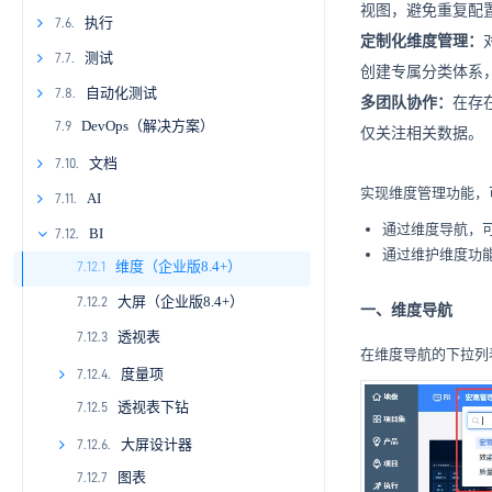
视图，避免重复配
2.2.9
4.1.8
4.2.7
6.2.5
6.3.4
6.4.3
6.5.2
6.6.1
7.1.5
7.2.4
7.3.3
7.4.2
7.5.1
执行
7.6.
定制化维度管理：
2.2.10
4.9
4.2.8
7.4.5
6.4.4
6.5.3
6.6.2
7.2.5
7.3.4
7.4.3
7.6.1
测试
7.7.
7.5.2.
创建专属分类体系
2.2.11
4.2.9
6.3.6
6.4.5
6.5.4
6.6.3
7.2.6
7.3.5
7.4.4
7.5.3
7.6.2
7.7.1
7.5.2.1
自动化测试
7.8.
多团队协作：
在存
DevOps（解决方案）
7.9
4.2.10
6.3.7
6.5.5
6.6.4
7.2.7
7.4.5
7.5.4
7.6.3
7.7.2
7.8.1
7.5.2.2
6.4.6.
仅关注相关数据。
4.2.11
6.3.8
6.4.7
7.2.8
7.4.6
7.5.5
7.6.4
7.7.3
7.8.2
6.4.6.1
7.5.2.3
文档
7.10.
实现维度管理功能，
4.2.12
6.4.8
7.2.9
7.4.7
7.5.6
7.6.5
7.7.4
7.8.3
7.10.1
6.4.6.2
7.5.2.4
AI
7.11.
通过维度导航，
4.2.13
6.4.9
7.4.8
7.6.6
7.7.5
7.8.4
7.10.2
7.11.1
6.4.6.3
7.5.2.5
BI
7.12.
7.5.7.
通过维护维度功
维度（企业版8.4+）
4.2.14
6.4.10
7.4.9
7.5.8
7.7.6
7.10.3
7.11.2
7.12.1
6.4.6.4
7.5.2.6
7.5.7.1
大屏（企业版8.4+）
4.2.15
6.4.11
7.4.10
7.5.9
7.7.7
7.10.4
7.11.3
7.12.2
6.4.6.5
7.5.2.7
7.5.7.2
一、维度导航
透视表
4.2.16
6.4.12
7.4.11
7.5.10
7.7.8
7.10.5
7.11.4
7.12.3
6.4.6.6
7.5.2.8
7.5.7.3
在维度导航的下拉列
4.2.17
6.4.13
7.4.12
7.10.6
7.11.5
6.4.6.7
7.5.2.9
7.5.7.4
度量项
7.12.4.
透视表下钻
4.2.18
6.4.14
7.10.7
7.11.6
7.12.5
6.4.6.8
7.5.7.5
7.12.4.1
4.2.19
6.4.15
7.10.8
7.11.7
6.4.6.9
7.5.7.6
7.12.4.2
大屏设计器
7.12.6.
图表
4.2.20
6.4.16
7.10.9
7.11.8
7.12.7
6.4.6.10
7.5.7.7
7.12.4.3
7.12.6.1