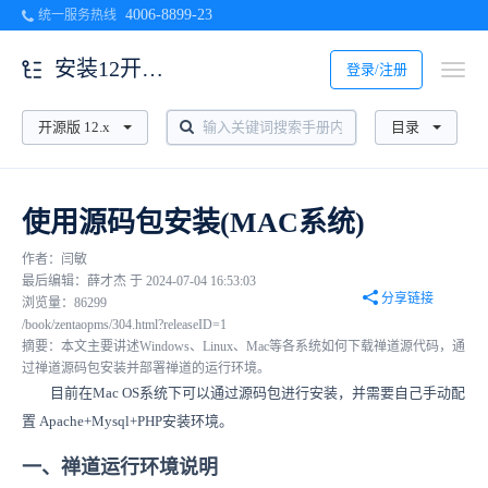
4006-8899-23
统一服务热线
安装12开源版
登录/注册
开源版 12.x
目录
使用源码包安装(MAC系统)
作者：闫敏
最后编辑：薛才杰 于 2024-07-04 16:53:03
分享链接
浏览量：86299
/book/zentaopms/304.html?releaseID=1
摘要：本文主要讲述Windows、Linux、Mac等各系统如何下载禅道源代码，通
过禅道源码包安装并部署禅道的运行环境。
目前在Mac OS系统下可以通过源码包进行安装，并需要自己手动配
置 Apache+Mysql+PHP安装环境。
一、禅道运行环境说明