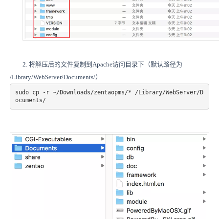
2. 将解压后的文件复制到Apache访问目录下（默认路径为
/Library/WebServer/Documents/）
sudo cp -r ~/Downloads/zentaopms/* /Library/WebServer/D
ocuments/