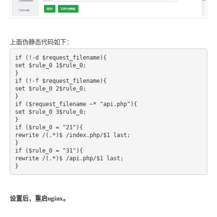
上面伪静态代码如下：
if (!-d $request_filename){

set $rule_0 1$rule_0;

}

if (!-f $request_filename){

set $rule_0 2$rule_0;

}

if ($request_filename ~* "api.php"){

set $rule_0 3$rule_0;

}

if ($rule_0 = "21"){

rewrite /(.*)$ /index.php/$1 last;

}

if ($rule_0 = "31"){

rewrite /(.*)$ /api.php/$1 last;

设置后，重启nginx。