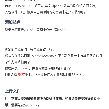
PHP
：PHP7.0/7.1/7.2都可以(本文以php7.0版本为例介绍如何安装)
其他软件工具，根据自己实际情况与需要来选择安装即可。
添加站点
登录宝塔面板，在站点管理中点击“添加站点”。
绑定多个域名时，每个域名占一行；
默认会在建站目录（/www/wwwroot/）下自动创建一个与域名同名的目
录作为网站根目录；
数据库选用mysql，并设置数据库用户名和密码；
PHP选择
PHP7
版本。（本文操作及配置都以PHP7为例）。
上传文件
注：下面以安装禅道开源版为例进行演示，如果您是要安装禅道专业
版，需要先
安装ioncube
。