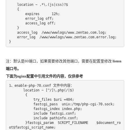
    location ~ .*\.(js|css)?$

    {

        expires      12h;

        error_log off;

        access_log off; 

    }

    access_log  /www/wwwlogs/www.zentao.com.log;

    error_log  /www/wwwlogs/www.zentao.com.error.log;

}
注：默认是80端口，如果需要修改其他端口，需要在配置里修改
listen
端口号。
下面为nginx配置中引用文件的内容，仅供参考
1、enable-php-70.conf 文件中内容：

       location ~ [^/]\.php(/|$)

        {   

            try_files $uri =404;

            fastcgi_pass  unix:/tmp/php-cgi-70.sock;

            fastcgi_index index.php;

            include fastcgi.conf;

            include pathinfo.conf;

        }fastcgi_param  SCRIPT_FILENAME    $document_ro
ot$fastcgi_script_name;