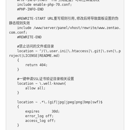
    include enable-php-70.conf;

    #PHP-INFO-END

    #REWRITE-START URL重写规则引用,修改后将导致面板设置的伪
静态规则失效

    include /www/server/panel/vhost/rewrite/www.zentao.
com.conf;

    #REWRITE-END

    #禁止访问的文件或目录

    location ~ ^/(\.user.ini|\.htaccess|\.git|\.svn|\.p
roject|LICENSE|README.md)

    {

        return 404;

    }

    #一键申请SSL证书验证目录相关设置

    location ~ \.well-known{

        allow all;

    }

    location ~ .*\.(gif|jpg|jpeg|png|bmp|swf)$

    {

        expires      30d;

        error_log off;

        access_log off;

    }
