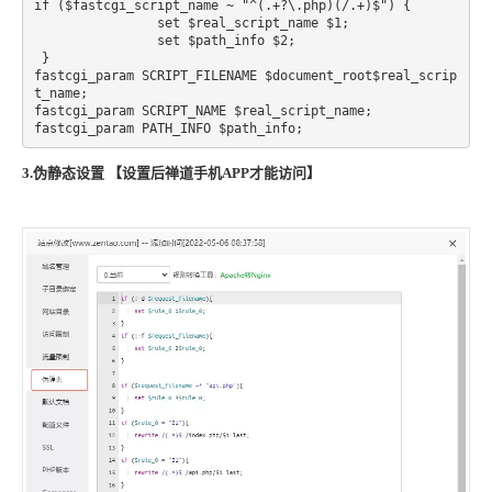
if ($fastcgi_script_name ~ "^(.+?\.php)(/.+)$") {

                set $real_script_name $1; 

                set $path_info $2; 

 }

fastcgi_param SCRIPT_FILENAME $document_root$real_scrip
t_name;

fastcgi_param SCRIPT_NAME $real_script_name;

fastcgi_param PATH_INFO $path_info;
3.伪静态设置 【设置后禅道手机APP才能访问】