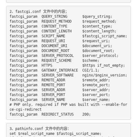
2、fastcgi.conf 文件中的内容；

fastcgi_param  QUERY_STRING       $query_string;

fastcgi_param  REQUEST_METHOD     $request_method;

fastcgi_param  CONTENT_TYPE       $content_type;

fastcgi_param  CONTENT_LENGTH     $content_length;

fastcgi_param  SCRIPT_NAME        $fastcgi_script_name;

fastcgi_param  REQUEST_URI        $request_uri;

fastcgi_param  DOCUMENT_URI       $document_uri;

fastcgi_param  DOCUMENT_ROOT      $document_root;

fastcgi_param  SERVER_PROTOCOL    $server_protocol;

fastcgi_param  REQUEST_SCHEME     $scheme;

fastcgi_param  HTTPS              $https if_not_empty;

fastcgi_param  GATEWAY_INTERFACE  CGI/1.1;

fastcgi_param  SERVER_SOFTWARE    nginx/$nginx_version;

fastcgi_param  REMOTE_ADDR        $remote_addr;

fastcgi_param  REMOTE_PORT        $remote_port;

fastcgi_param  SERVER_ADDR        $server_addr;

fastcgi_param  SERVER_PORT        $server_port;

fastcgi_param  SERVER_NAME        $server_name;

# PHP only, required if PHP was built with --enable-for
ce-cgi-redirect

3、pathinfo.conf 文件中的内容：

set $real_script_name $fastcgi_script_name;
