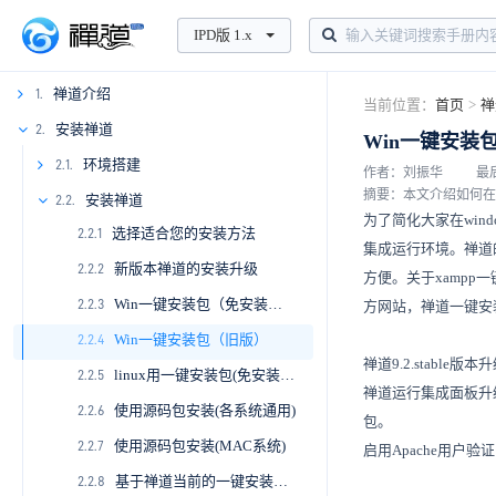
IPD版 1.x
禅道介绍
1.
当前位置：
首页
>
禅
1.1
安装禅道
2.
Win一键安装
1.2
环境搭建
2.1.
作者：刘振华
最后
摘要：本文介绍如何在
1.3
2.1.1
安装禅道
2.2.
为了简化大家在wind
选择适合您的安装方法
1.4
2.1.2
2.2.1
集成运行环境。禅道
新版本禅道的安装升级
2.1.3
2.2.2
方便。关于xamp
Win一键安装包（免安装版）
2.2.3
方网站，禅道一
键
安
Win一键安装包（旧版）
2.2.4
禅道9.2.stable版
linux用一键安装包(免安装版)
2.2.5
禅道运行集成面板升级
使用源码包安装(各系统通用)
2.2.6
包。
使用源码包安装(MAC系统)
2.2.7
启用Apache用户
基于禅道当前的一键安装包（Windows和Linux）如何源码安装旗舰版禅道
2.2.8