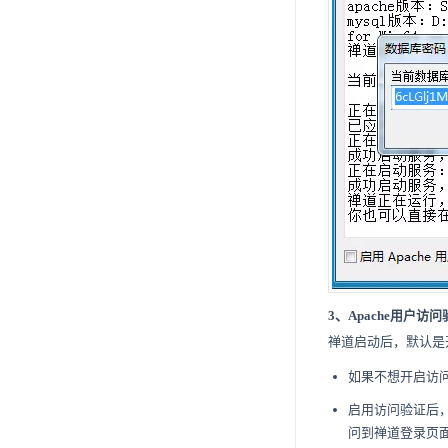
7.17.5.10
7.17.12.3
7.17.13.2
7.20.2.10
7.17.5.11
7.17.12.4
7.17.13.3
7.20.2.11
7.17.5.12
7.17.12.5
3、
Apache用户
禅道启动后，默认是开
如果不想开启访
启用访问验证后
问到禅道登录页面