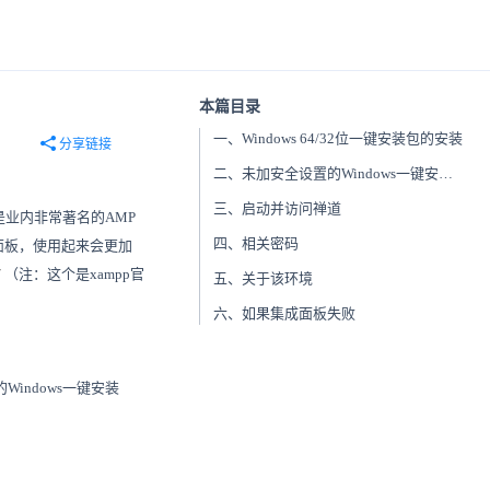
本篇目录
一、Windows 64/32位一键安装包的安装
分享链接
二、未加安全设置的Windows一键安装包的安装(9.2.stable以上版本的未加安全设置包+9.2.stable以前的一键安装包）
三、启动并访问禅道
p是业内非常著名的AMP
四、相关密码
面板，使用起来会更加
/
（注：这个是xampp官
五、关于该环境
六、如果集成面板失败
indows一键安装