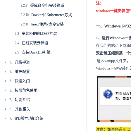
注：
渠成命令行安装禅道
2.2.9
windows一键安
Docker和Kubernetes方式部署禅道
2.2.10
linux使用z命令安装
2.2.11
一、Windows 6
安装PHP的LDAP扩展
2.3
1、运行Windows
在线安装云禅道
2.4
在我们的站点下载新的w
安装DuckDB引擎
2.5
双击解压缩到某一个分区
进入xampp文件夹，
升级禅道
3.
Windows一键安装
维护配置
4.
3.1.
3.2
3.1.1
快速入门
5.
4.1.
3.1.2
4.1.1
按照角色使用
6.
4.2.
5.1.
3.1.3
4.1.2
4.2.1
5.1.1
功能介绍
7.
4.3.
6.1.
3.1.4
4.1.3
4.2.2
4.3.1
5.1.2
6.1.1
其他相关
8.
6.2.
7.1.
3.1.5
4.1.4
4.2.3
4.3.2
5.1.3
6.1.2
6.2.1
7.1.1
IPD版本功能介绍
9.
6.3.
7.2.
8.1.
3.1.6
4.1.5
4.2.4
5.1.4
6.1.3
6.2.2
6.3.1
7.1.2
7.2.1
8.1.1
6.4.
7.3.
9.1.
注意：
如果您遇到以