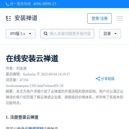
4006-8899-23
统一服务热线
安装禅道
登录/注册
IPD版 5.x
目录
在线安装云禅道
作者：刘金源
最后编辑：liushasha 于 2025-09-04 14:19:17
分享链接
浏览量：47356
/book/zentaopms/1161.html?releaseID=26
摘要：本文为用户详细介绍了云禅道的开通流程和使用说明。用户可以通过云
禅道价格介绍页面了解云禅道企业版、旗舰版的价格体系，并列举了各版本的
功能特点。
1. 注册登录云禅道
您可以登录
云禅道官网
注册账号。