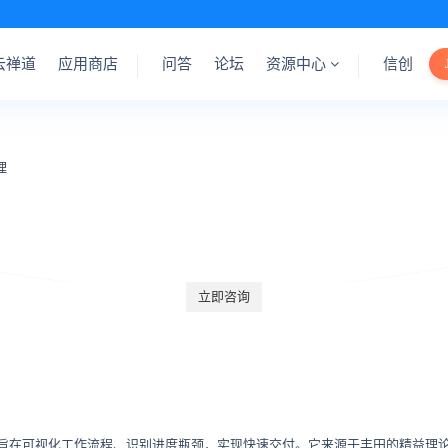
云禅道
应用商店
问答
论坛
资源中心
信创
理
立即咨询
作流程、识别进度瓶颈，实现快速交付。它来源于丰田的精益理论，后由Kanban Uni