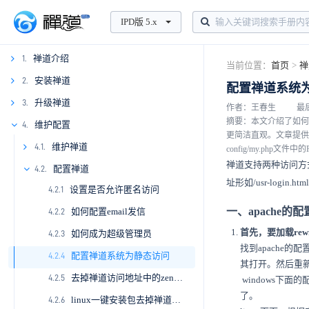
IPD版 5.x
禅道介绍
1.
当前位置：
首页
>
禅
1.1
安装禅道
2.
配置禅道系统
1.2
升级禅道
3.
2.1.
作者：王春生
最后
摘要：本文介绍了如何
1.3
2.1.1
维护配置
4.
2.2.
3.1.
更简洁直观。文章提供了在
1.4
2.3
3.2
2.1.2
2.2.1
3.1.1
维护禅道
4.1.
config/my.php
禅道支持两种访问方式
2.4
2.1.3
2.2.2
3.1.2
4.1.1
配置禅道
4.2.
址形如/usr-log
设置是否允许匿名访问
2.5
2.2.3
3.1.3
4.1.2
4.2.1
一、apache的配
如何配置email发信
2.6
2.2.4
3.1.4
4.1.3
4.2.2
首先，要加载rewr
如何成为超级管理员
2.2.5
3.1.5
4.1.4
4.2.3
2.7.
找到apache的配
配置禅道系统为静态访问
2.2.6
2.7.1
3.1.6
4.1.5
4.2.4
2.8.
其打开。然后重新启
去掉禅道访问地址中的zentao
2.2.7
2.8.1
3.1.7
4.1.6
4.2.5
windows下面
了。
linux一键安装包去掉禅道访问地址中的zentao
2.2.8
2.8.2
3.1.8
4.1.7
4.2.6