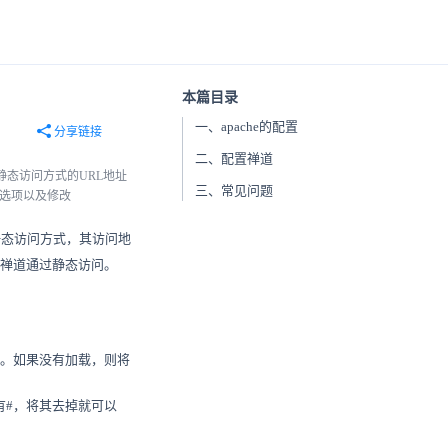
本篇目录
一、apache的配置
分享链接
二、配置禅道
态访问方式的URL地址
三、常见问题
覆盖选项以及修改
为静态访问方式，其访问地
何配置禅道通过静态访问。
是否加载。如果没有加载，则将
有#，将其去掉就可以