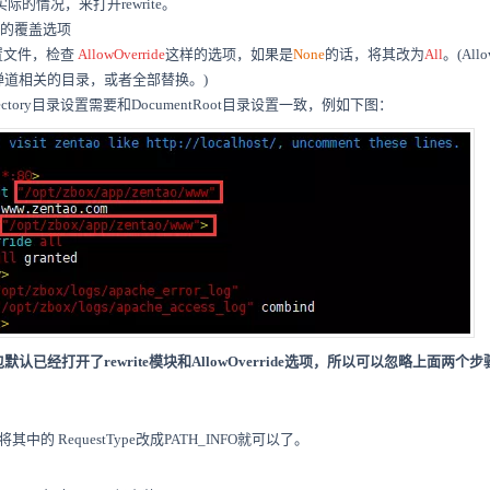
实际的情况，来打开rewrite。
s文件的覆盖选项
配置文件，检查
AllowOverride
这样的选项，如果是
None
的话，将其改为
All
。(All
禅道相关的目录，或者全部替换。)
ctory目录设置需要和DocumentRoot目录设置一致，例如下图：
认已经打开了rewrite模块和AllowOverride选项，所以可以忽略上面两个步
p，将其中的 RequestType改成PATH_INFO就可以了。