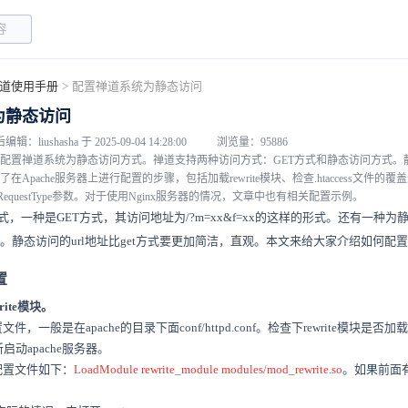
道使用手册
>
配置禅道系统为静态访问
为静态访问
编辑：liushasha 于 2025-09-04 14:28:00
浏览量：95886
配置禅道系统为静态访问方式。禅道支持两种访问方式：GET方式和静态访问方式。静
Apache服务器上进行配置的步骤，包括加载rewrite模块、检查.htaccess文件的
文件中的RequestType参数。对于使用Nginx服务器的情况，文章中也有相关配置示例。
，一种是GET方式，其访问地址为/?m=xx&f=xx的这样的形式。还有一种
in.html。静态访问的url地址比get方式要更加简洁，直观。本文来给大家介绍如
置
ite模块。
置文件，一般是在apache的目录下面conf/httpd.conf。检查下rewrite模块
动apache服务器。
的配置文件如下：
LoadModule rewrite_module modules/mod_rewrite.so
。如果前面