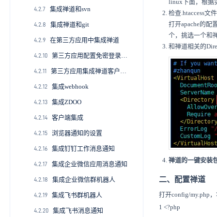
linux下面，根据
集成禅道和svn
2.2.9
4.1.8
4.2.7
检查.htacces
打开apache的
集成禅道和git
2.2.10
4.9
4.2.8
个，挑选一个和
在第三方应用中集成禅道
2.2.11
4.2.9
和禅道相关的Dire
第三方应用配置免密登录禅道
4.2.10
第三方应用集成禅道客户端进行消息通知
4.2.11
集成webhook
4.2.12
集成ZDOO
4.2.13
客户端集成
4.2.14
浏览器通知的设置
4.2.15
集成钉钉工作消息通知
4.2.16
禅道的一键安装包默
集成企业微信应用消息通知
4.2.17
二、配置禅道
集成企业微信群机器人
4.2.18
打开config/my.ph
集成飞书群机器人
4.2.19
1 <?php
集成飞书消息通知
4.2.20