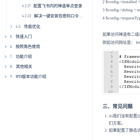
2 $config->instal
配置飞书内的禅道单点登录
4.2.21
3 $config->deb
解决一键安装包密码口令弱的问题
4.2.22
4 $config->requestTyp
性能优化
4.3.
如果访问禅道有二级目录，需
4.3.1
快速入门
5.
例如访问网址是： http:
4.3.2
按照角色使用
6.
5.1.
4.3.3
5.1.1
功能介绍
7.
6.1.
5.1.2
6.1.1
其他相关
8.
6.2.
7.1.
5.1.3
6.1.2
6.2.1
7.1.1
IPD版本功能介绍
9.
6.3.
7.2.
8.1.
6.1.3
6.2.2
6.3.1
7.1.2
7.2.1
8.1.1
6.4.
7.3.
9.1.
6.1.4
6.2.3
6.3.2
6.4.1
7.1.3
7.2.2
7.3.1
8.1.2
9.1.1
6.5.
7.4.
9.2.
6.2.4
6.3.3
6.4.2
6.5.1
7.1.4
7.2.3
7.3.2
7.4.1
8.1.3
9.1.2
9.2.1
三、常见问题
6.6.
7.5.
9.3.
iis我们没有
6.2.5
6.3.4
6.4.3
6.5.2
6.6.1
7.1.5
7.2.4
7.3.3
7.4.2
7.5.1
8.1.4
9.2.2
7.6.
9.3.1.
9.4.
们方案。
7.4.5
6.4.4
6.5.3
6.6.2
7.2.5
7.3.4
7.4.3
7.6.1
8.1.5
9.4.1
9.3.1.1
7.5.2.
7.7.
9.3.2.
如果配置了静态访
6.3.6
6.4.5
6.5.4
6.6.3
7.2.6
7.3.5
7.4.4
7.5.3
7.6.2
7.7.1
8.1.6
9.4.2
7.5.2.1
9.3.1.2
9.3.2.1
7.8.
9.3.3.