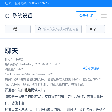
4006-8899-23
统一服务热线
系统设置
登录/注册
IPD版 5.x
目录
聊天
作者：刘学敏
最后编辑：liushasha 于 2025-09-04 16:56:51
分享链接
浏览量：34920
/book/zentaopms/992.html?releaseID=26
摘要：客户端由喧喧提供支持。喧喧是易软天创旗下另外一款安全的IM产
品，支持私有部署，跨平台操作，内置大量插件，功能丰富。
禅道客户端由
喧喧
提供支持。
喧喧是一款安全的IM产品，支持私有部署，跨平台操作，内置大量插
件，功能丰富。
禅道集成客户端后，可以进行成员沟通、小组讨论、文件传输、任务指