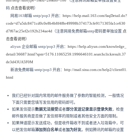
bin/help?subtype=1&id=28&no=166
（注意腾讯邮箱要单独设置安全
码
点击查看说明
）
网易163邮箱
smtp/pop3 开启：
https://help.mail.163.com/faqDetail.do?
code=d7a5dc8471cd0c0e8b4b8f4f8e49998b374173cfe9171305fa1ce630
d7f67ac25ef2e192b234ae4d
（注意网易免费邮箱smtp密码要单独设置
点
击查看说明
）
aliyun 企业邮箱
smtp/pop3 开启：
https://help.aliyun.com/knowledge_
detail/36687.html?spm=5176.11065259.1996646101.searchclickresult.37
de3d43UA5F0M
新浪免费邮箱
smtp/pop3 开启：
http://mail.sina.com.cn/help2/client01.
html
我们已经针对国内常用的邮件服务做了参数的智能检测，一般情况
下面只需要您填写发信用的密码即可。
如果发信提示
数据无法接受
或者
部分发送记录显示登录失败
，检查
邮件服务商是否做了发信频率的限制或者其他安全方面的限制。
如果禅道提示发送成功，但是收件箱收不到或者进入垃圾箱中，可
以把发信邮箱
添加到白名单
或者
加为好友
。例如腾讯的邮箱的设置