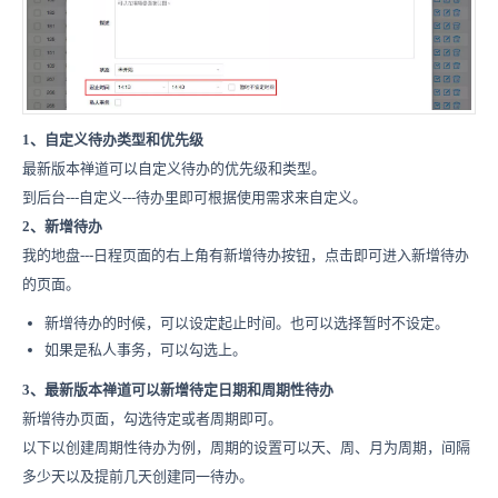
1、自定义待办类型和优先级
最新版本禅道可以自定义待办的优先级和类型。
到后台---自定义---待办里即可根据使用需求来自定义。
2、新增待办
我的地盘---日程页面的右上角有新增待办按钮，点击即可进入新增待办
的页面。
新增待办的时候，可以设定起止时间。也可以选择暂时不设定。
如果是私人事务，可以勾选上。
3、最新版本禅道可以新增待定日期和周期性待办
新增待办页面，勾选待定或者周期即可。
以下以创建周期性待办为例，周期的设置可以天、周、月为周期，间隔
多少天以及提前几天创建同一待办。