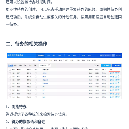
还可以设置该待办过期时间。
周期性待办的创建，可以免去手动创建重复待办的麻烦。周期性待办创
建成功后，系统会自动生成相关的计划任务，按照周期设置自动创建同
一待办。
二、待办的相关操作
1、浏览待办
禅道提供了各种标签来检索待办信息。
2、待办的指派给和备注