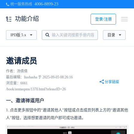
4006-8899-23
统一服务热线
功能介绍
登录/注册
IPD版 5.x
目录
邀请成员
作者：汤倩倩
最后编辑：liushasha 于 2025-09-05 08:26:16
分享链接
浏览量：6661
/book/zentaopms/1370.html?releaseID=26
一、邀请禅道用户
1. 点击更多按钮中的“邀请其他人”按钮或点击成员列表上方的
“邀请其他
人”按钮
，选择想要邀请的用户即可成功邀请。