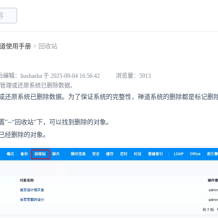
道使用手册
>
回收站
编辑：liushasha 于 2025-09-04 16:56:42
浏览量：5913
管理或还原系统已删除数据。
或还原系统已删除数据。为了保证系统的完整性，禅道系统的删除都是标记删
设置”--“回收站”下，可以找到删除的对象。
已经删除的对象。