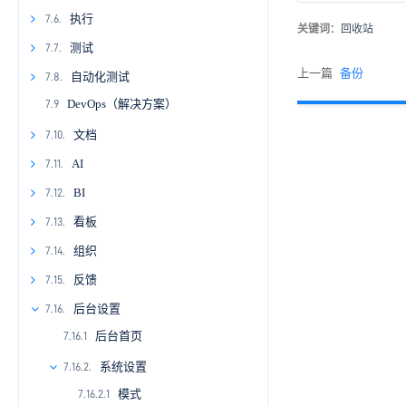
2.2.9
4.1.8
4.2.7
6.2.5
6.3.4
6.4.3
6.5.2
6.6.1
7.1.5
7.2.4
7.3.3
7.4.2
7.5.1
执行
7.6.
关键词
：回收站
2.2.10
4.9
4.2.8
7.4.5
6.4.4
6.5.3
6.6.2
7.2.5
7.3.4
7.4.3
7.6.1
测试
7.7.
7.5.2.
上一篇
备份
2.2.11
4.2.9
6.3.6
6.4.5
6.5.4
6.6.3
7.2.6
7.3.5
7.4.4
7.5.3
7.6.2
7.7.1
7.5.2.1
自动化测试
7.8.
DevOps（解决方案）
7.9
4.2.10
6.3.7
6.5.5
6.6.4
7.2.7
7.4.5
7.5.4
7.6.3
7.7.2
7.8.1
7.5.2.2
6.4.6.
4.2.11
6.3.8
6.4.7
7.2.8
7.4.6
7.5.5
7.6.4
7.7.3
7.8.2
6.4.6.1
7.5.2.3
文档
7.10.
4.2.12
6.4.8
7.2.9
7.4.7
7.5.6
7.6.5
7.7.4
7.8.3
7.10.1
6.4.6.2
7.5.2.4
AI
7.11.
4.2.13
6.4.9
7.4.8
7.6.6
7.7.5
7.8.4
7.10.2
7.11.1
6.4.6.3
7.5.2.5
BI
7.12.
7.5.7.
4.2.14
6.4.10
7.4.9
7.5.8
7.7.6
7.10.3
7.11.2
7.12.1
6.4.6.4
7.5.2.6
7.5.7.1
看板
7.13.
4.2.15
6.4.11
7.4.10
7.5.9
7.7.7
7.10.4
7.11.3
7.12.2
7.13.1
6.4.6.5
7.5.2.7
7.5.7.2
组织
7.14.
4.2.16
6.4.12
7.4.11
7.5.10
7.7.8
7.10.5
7.11.4
7.12.3
7.14.1
6.4.6.6
7.5.2.8
7.5.7.3
反馈
7.15.
4.2.17
6.4.13
7.4.12
7.10.6
7.11.5
7.14.2
7.15.1
6.4.6.7
7.5.2.9
7.5.7.4
后台设置
7.16.
7.12.4.
后台首页
4.2.18
6.4.14
7.10.7
7.11.6
7.12.5
7.14.3
7.15.2
7.16.1
6.4.6.8
7.5.7.5
7.12.4.1
4.2.19
6.4.15
7.10.8
7.11.7
7.14.4
6.4.6.9
7.5.7.6
7.12.4.2
系统设置
7.12.6.
7.16.2.
模式
4.2.20
6.4.16
7.10.9
7.11.8
7.12.7
6.4.6.10
7.5.7.7
7.12.4.3
7.12.6.1
7.16.2.1