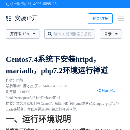
4006-8899-23
统一服务热线
安装12开源版
登录/注册
开源版 12.x
目录
Centos7.4系统下安装httpd，
mariadb，php7.2环境运行禅道
作者：闫敏
最后编辑：薛才杰 于 2024-07-04 16:51:16
分享链接
浏览量：110930
/book/zentaopms/342.html?releaseID=1
摘要：本文介绍如何在Centos7.4系统下面使用yum命令安装httpd，php7.2与
mariadb服务，并使用禅道源码包运行禅道软件。
一、运行环境说明