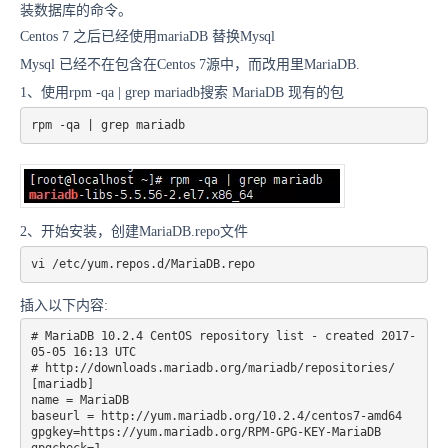
装数据库的命令。
Centos 7 之后已经使用mariaDB 替换Mysql
Mysql 已经不在包含在Centos 7源中，而改用里MariaDB.
1、使用rpm -qa | grep mariadb搜索 MariaDB 现有的包
rpm -qa | grep mariadb
2、开始安装，创建MariaDB.repo文件
vi /etc/yum.repos.d/MariaDB.repo
插入以下内容:
# MariaDB 10.2.4 CentOS repository list - created 2017-
05-05 16:13 UTC

# http://downloads.mariadb.org/mariadb/repositories/

[mariadb]

name = MariaDB

baseurl = http://yum.mariadb.org/10.2.4/centos7-amd64

gpgkey=https://yum.mariadb.org/RPM-GPG-KEY-MariaDB
