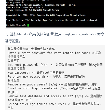
7、进行MariaDB的相关简单配置,使用mysql_secure_installation命令
进行配置。
首先是设置密码，会提示先输入密码

Enter current password for root (enter for none):<–初次
运行直接回车

设置密码

Set root password? [Y/n] <– 是否设置root用户密码，输入y并回
车或直接回车

New password: <– 设置root用户的密码

Re-enter new password: <– 再输入一次你设置的密码

其他配置

Remove anonymous users? [Y/n] <– 是否删除匿名用户，回车

Disallow root login remotely? [Y/n] <–是否禁止root远程登
录,回车,

Remove test database and access to it? [Y/n] <– 是否删除
test数据库，回车

Reload privilege tables now? [Y/n] <– 是否重新加载权限表，
回车
