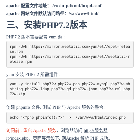
apache 配置文件地址： /etc/httpd/conf/httpd.conf
apache 网站文件默认访问路径：/var/www/html/
三、安装PHP7.2版本
PHP7.2 版本需要配置 yum 源 :
rpm -Uvh https://mirror.webtatic.com/yum/el7/epel-relea
se.rpm

rpm -Uvh https://mirror.webtatic.com/yum/el7/webtatic-r
elease.rpm
yum 安装 PHP7.2 所需组件 :
yum -y install php72w php72w-pdo php72w-mysql php72w-mb
string php72w-ldap php72w-gd php72w-json php72w-xml php
72w-zip
创建 phpinfo 文件, 测试 PHP 与 Apache 服务的整合:
echo '<?php phpinfo();?>'  >  /var/www/html/index.php
访问前 , 重启 Apache 服务
，浏览器访问
http://服务器
ip/index.php
，页面展示如下, 则Apache 解析 PHP 成功。