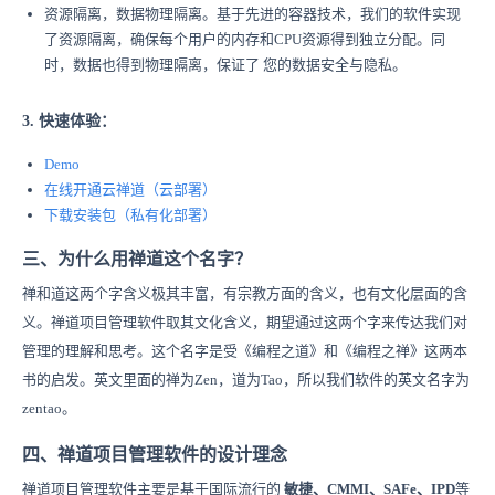
资源隔离，数据物理隔离。基于先进的容器技术，我们的软件实现
了资源隔离，确保每个用户的内存和CPU资源得到独立分配。同
时，数据也得到物理隔离，保证了 您的数据安全与隐私。
3. 快速体验：
Demo
在线开通
云禅
道
（云部署）
下载安装
包
（
私有化部署）
三、为什么用禅道这个名字？
禅和道这两个字含义极其丰富，有宗教方面的含义，也有文化层面的含
义。禅道项目管理软件取其文化含义，期望通过这两个字来传达我们对
管理的理解和思考。这个名字是受《编程之道》和《编程之禅》这两本
书的启发。英文里面的禅为Zen，道为Tao，所以我们软件的英文名字为
zentao。
四、禅道项目管理软件的设计理念
禅道项目管理软件主要是基于国际流行的
敏捷、CMMI、SAFe、IPD
等