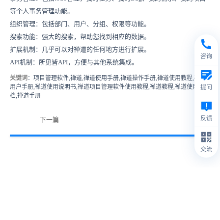
等个人事务管理功能。
组织管理：包括部门、用户、分组、权限等功能。
搜索功能：强大的搜索，帮助您找到相应的数据。
扩展机制：几乎可以对禅道的任何地方进行扩展。
咨询
API机制：所见皆API，方便与其他系统集成。
关键词
：项目管理软件,禅道,禅道使用手册,禅道操作手册,禅道使用教程,禅道
用户手册,禅道使用说明书,禅道项目管理软件使用教程,禅道教程,禅道使用文
提问
档,禅道手册
反馈
下一篇
交流
© 2009- 2026
禅道软件（杭州）有限公司
禅道介绍
1.
本站IP数据由IPIP.NET提供