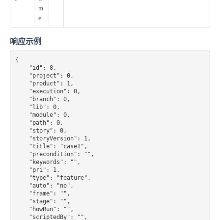
m
e
响应示例
{

    "id": 8,

    "project": 0,

    "product": 1,

    "execution": 0,

    "branch": 0,

    "lib": 0,

    "module": 0,

    "path": 0,

    "story": 0,

    "storyVersion": 1,

    "title": "case1",

    "precondition": "",

    "keywords": "",

    "pri": 1,

    "type": "feature",

    "auto": "no",

    "frame": "",

    "stage": "",

    "howRun": "",

    "scriptedBy": "",
