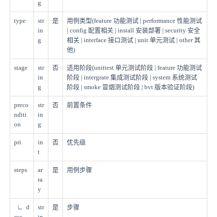
g
type
str
是
用例类型(feature 功能测试 | performance 性能测试
in
| config 配置相关 | install 安装部署 | security 安全
g
相关 | interface 接口测试 | unit 单元测试 | other 其
他)
stage
str
否
适用阶段(unittest 单元测试阶段 | feature 功能测试
in
阶段 | intergrate 集成测试阶段 | system 系统测试
g
阶段 | smoke 冒烟测试阶段 | bvt 版本验证阶段)
preco
str
否
前置条件
nditi
in
on
g
pri
in
否
优先级
t
steps
ar
是
用例步骤
ra
y
∟ d
str
是
步骤
esc
in