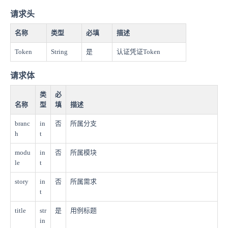
请求头
名称
类型
必填
描述
Token
String
是
认证凭证Token
请求体
类
必
名称
型
填
描述
branc
in
否
所属分支
h
t
modu
in
否
所属模块
le
t
story
in
否
所属需求
t
title
str
是
用例标题
in