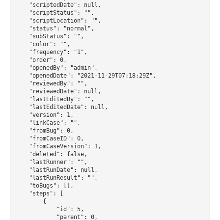
    "scriptedDate": null,

    "scriptStatus": "",

    "scriptLocation": "",

    "status": "normal",

    "subStatus": "",

    "color": "",

    "frequency": "1",

    "order": 0,

    "openedBy": "admin",

    "openedDate": "2021-11-29T07:18:29Z",

    "reviewedBy": "",

    "reviewedDate": null,

    "lastEditedBy": "",

    "lastEditedDate": null,

    "version": 1,

    "linkCase": "",

    "fromBug": 0,

    "fromCaseID": 0,

    "fromCaseVersion": 1,

    "deleted": false,

    "lastRunner": "",

    "lastRunDate": null,

    "lastRunResult": "",

    "toBugs": [],

    "steps": [

        {

            "id": 5,

            "parent": 0,
