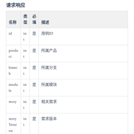
请求响应
类
必
名称
型
填
描述
id
in
是
用例ID
t
produ
in
是
所属产品
ct
t
branc
in
是
所属分支
h
t
modu
in
是
所属模块
le
t
story
in
是
相关需求
t
story
in
是
需求版本
Versi
t
on