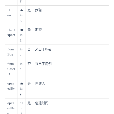
y
∟ d
str
是
步骤
esc
in
g
∟ e
str
是
期望
xpect
in
g
from
in
否
来自于Bug
Bug
t
from
in
否
来自于用例
CaseI
t
D
open
str
是
创建人
edBy
in
g
open
da
是
创建时间
edDat
te
e
ti