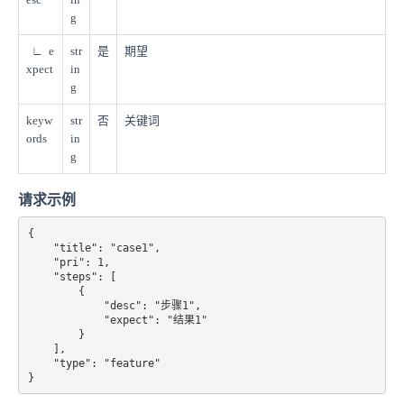
g
∟ e
str
是
期望
xpect
in
g
keyw
str
否
关键词
ords
in
g
请求示例
{

    "title": "case1",

    "pri": 1,

    "steps": [

        {

            "desc": "步骤1",

            "expect": "结果1"

        }

    ],

    "type": "feature"

}