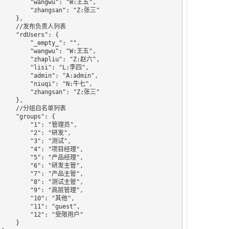
   "wangwu": "W:王五",

   "zhangsan": "Z:张三"

   },

//发布负责人列表

rdUsers": {

    "_empty_": "",

   "wangwu": "W:王五",

   "zhapliu": "Z:赵六",

    "lisi": "L:李四",

   "admin": "A:admin",

    "niuqi": "N:牛七",

   "zhangsan": "Z:张三"

   },

//分组白名单列表

groups": {

     "1": "管理员",

      "2": "研发",

      "3": "测试",

     "4": "项目经理",

     "5": "产品经理",

     "6": "研发主管",

     "7": "产品主管",

     "8": "测试主管",

     "9": "高层管理",

     "10": "其他",

    "11": "guest",

     "12": "受限用户"

    }
