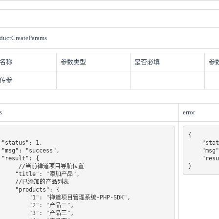
ductCreateParams
名称
参数类型
是否必填
参
传参
s
error
{

,

    "status": 0,

,

    "msg": "error",

{

    "result": []

 //当前禅道项目导航位置

}
tle": "添加产品",

//已添加的产品列表

roducts": {

 "1": "禅道项目管理系统-PHP-SDK",

     "2": "产品二",

     "3": "产品三",
