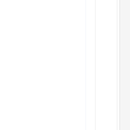
         
         
     
        
        "
        
         
         
        
         
        
         
     
        
        "
       
      
      
       
       
       
       
       
       
       
        
       
    