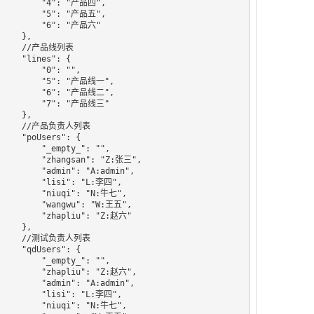
     "4": "产品四",

     "5": "产品五",

      "6": "产品六"

   },

 //产品线列表

"lines": {

      "0": "",

     "5": "产品线一",

     "6": "产品线二",

     "7": "产品线三"

   },

//产品负责人列表

poUsers": {

    "_empty_": "",

   "zhangsan": "Z:张三",

   "admin": "A:admin",

    "lisi": "L:李四",

    "niuqi": "N:牛七",

   "wangwu": "W:王五",

   "zhapliu": "Z:赵六"

   },

//测试负责人列表

qdUsers": {

    "_empty_": "",

   "zhapliu": "Z:赵六",

   "admin": "A:admin",

    "lisi": "L:李四",

    "niuqi": "N:牛七",
