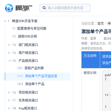
禅道SDK开发手册
1.
当前位置：
首页
>
禅
配置使用与常见问题
1.1
添加单个产品
调用SDK示例
1.2
作者：雷勇
最后编辑
摘要：请求此方法，可
部门相关接口
1.3.
其绑定这些信息。
1.3.1
用户相关接口
1.4.
方法说明
请求
1.3.2
1.4.1
产品相关接口
1.5.
添加
获取产品列表
1.4.2
1.5.1
使用示例
pub
添加单个产品可选信息
1.4.3
1.5.2
{

    include_once('../vendor/zentao/zentao.ph
添加单个产品
1.5.3
    $zentao      = new \zentao
    $extraFields = array('title', 'products', 'lines', 'poUsers', 'qdUsers'
项目相关接口
1.6.
rs'
    $result      = $zentao->getProductCreateParams(array(), $extraFi
1.6.1
任务相关接口
1.7.
    return $result
}
1.6.2
1.7.1
bug相关接口
1.8.