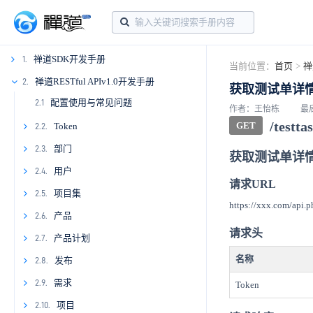
禅道SDK开发手册
1.
当前位置：
首页
>
禅
1.1
禅道RESTful APIv1.0开发手册
2.
获取测试单详
配置使用与常见问题
1.2
2.1
作者：王怡栋
最后
/testta
GET
Token
1.3.
2.2.
1.3.1
2.2.1
部门
1.4.
2.3.
获取测试单详
1.3.2
1.4.1
2.3.1
用户
1.5.
2.4.
请求URL
1.4.2
1.5.1
2.3.2
2.4.1
项目集
1.6.
2.5.
https://xxx.com/api.p
1.4.3
1.5.2
1.6.1
2.4.2
2.5.1
产品
1.7.
2.6.
请求头
1.5.3
1.6.2
1.7.1
2.4.3
2.5.2
2.6.1
产品计划
1.8.
2.7.
名称
1.6.3
1.7.2
1.8.1
2.4.4
2.5.3
2.6.2
2.7.1
发布
2.8.
1.7.3
1.8.2
2.4.5
2.5.4
2.6.3
2.7.2
2.8.1
需求
2.9.
Token
1.7.4
1.8.3
2.4.6
2.5.5
2.6.4
2.7.3
2.8.2
2.9.1
项目
2.10.