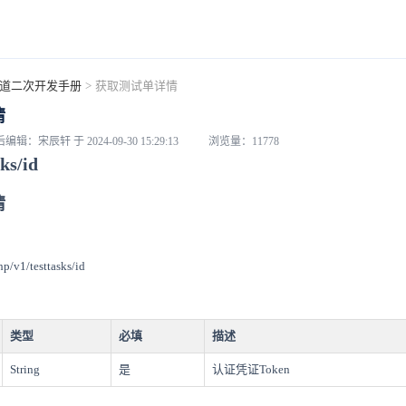
道二次开发手册
>
获取测试单详情
情
编辑：宋辰轩 于 2024-09-30 15:29:13
浏览量：11778
sks/id
情
hp/v1/testtasks/id
类型
必填
描述
String
是
认证凭证Token