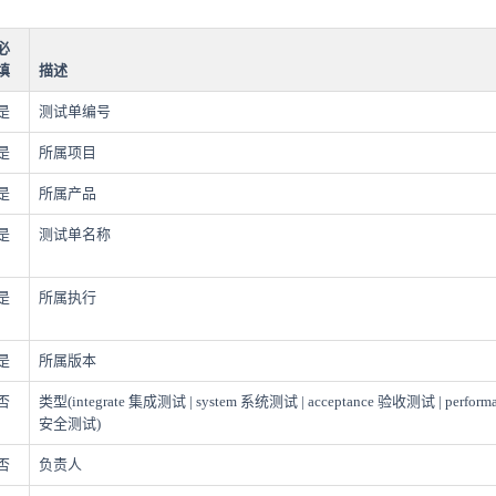
必
填
描述
是
测试单编号
是
所属项目
是
所属产品
是
测试单名称
是
所属执行
是
所属版本
否
类型(integrate 集成测试 | system 系统测试 | acceptance 验收测试 | performa
安全测试)
否
负责人