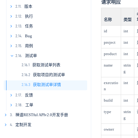
请求响应
1.7.5
1.8.4
2.6.5
2.7.4
2.9.2
2.10.1
版本
2.11.
1.8.5
2.7.5
2.9.3
2.10.2
2.11.1
执行
2.12.
名称
类型
2.7.6
2.9.4
2.10.3
2.11.2
2.12.1
任务
2.13.
id
int
2.7.7
2.9.5
2.10.4
2.11.3
2.12.2
2.13.1
Bug
2.14.
project
int
2.7.8
2.9.6
2.10.5
2.11.4
2.12.3
2.13.2
2.14.1
用例
2.15.
product
int
2.7.9
2.9.7
2.11.5
2.12.4
2.13.3
2.14.2
2.15.1
测试单
2.16.
获取测试单列表
2.9.8
2.11.6
2.12.5
2.13.4
2.14.3
2.15.2
2.16.1
name
strin
g
获取项目的测试单
2.9.9
2.13.5
2.14.4
2.15.3
2.16.2
executio
int
获取测试单详情
2.13.6
2.14.5
2.15.4
2.16.3
n
2.13.7
2.14.6
2.15.5
反馈
2.17.
build
int
2.13.8
2.14.7
2.15.6
2.17.1
工单
2.18.
type
strin
2.13.9
2.14.8
2.17.2
2.18.1
禅道RESTful APIv2.0开发手册
3.
g
3.1
2.13.10
2.14.9
2.17.3
2.18.2
定制开发
4.
owner
4.1
2.13.11
2.17.4
2.18.3
3.2.