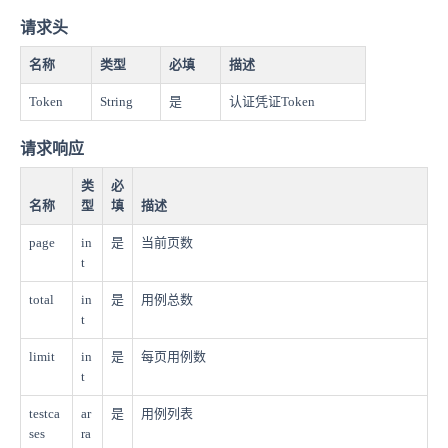
请求头
名称
类型
必填
描述
Token
String
是
认证凭证Token
请求响应
类
必
名称
型
填
描述
page
in
是
当前页数
t
total
in
是
用例总数
t
limit
in
是
每页用例数
t
testca
ar
是
用例列表
ses
ra