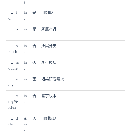
y
∟ i
in
是
用例ID
d
t
∟ p
in
是
所属产品
roduct
t
∟ b
in
否
所属分支
ranch
t
∟ m
in
否
所有模块
odule
t
∟ st
in
否
相关研发需求
ory
t
∟ st
in
否
需求版本
oryVe
t
rsion
∟ ti
str
否
用例标题
tle
in
g