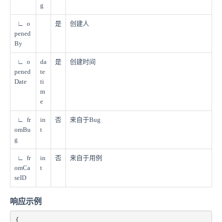
g
∟ o
是
创建人
pened
By
∟ o
da
是
创建时间
pened
te
Date
ti
m
e
∟ fr
in
否
来自于Bug
omBu
t
g
∟ fr
in
否
来自于用例
omCa
t
seID
响应示例
{
