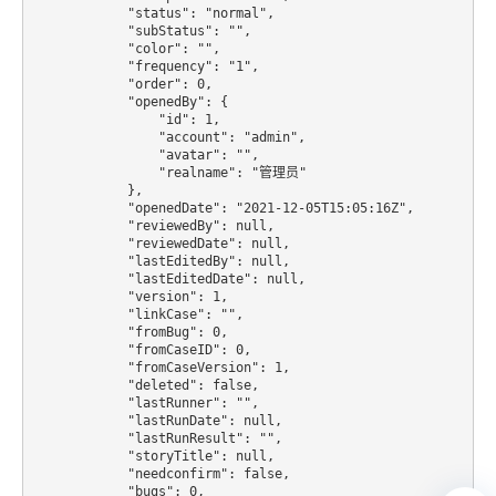
            "status": "normal",

            "subStatus": "",

            "color": "",

            "frequency": "1",

            "order": 0,

            "openedBy": {

                "id": 1,

                "account": "admin",

                "avatar": "",

                "realname": "管理员"

            },

            "openedDate": "2021-12-05T15:05:16Z",

            "reviewedBy": null,

            "reviewedDate": null,

            "lastEditedBy": null,

            "lastEditedDate": null,

            "version": 1,

            "linkCase": "",

            "fromBug": 0,

            "fromCaseID": 0,

            "fromCaseVersion": 1,

            "deleted": false,

            "lastRunner": "",

            "lastRunDate": null,

            "lastRunResult": "",

            "storyTitle": null,

            "needconfirm": false,

            "bugs": 0,
