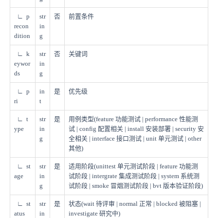
∟ p
str
否
前置条件
recon
in
dition
g
∟ k
str
否
关键词
eywor
in
ds
g
∟ p
in
是
优先级
ri
t
∟ t
str
是
用例类型(feature 功能测试 | performance 性能测
ype
in
试 | config 配置相关 | install 安装部署 | security 安
g
全相关 | interface 接口测试 | unit 单元测试 | other
其他)
∟ st
str
是
适用阶段(unittest 单元测试阶段 | feature 功能测
age
in
试阶段 | intergrate 集成测试阶段 | system 系统测
g
试阶段 | smoke 冒烟测试阶段 | bvt 版本验证阶段)
∟ st
str
是
状态(wait 待评审 | normal 正常 | blocked 被阻塞 |
atus
in
investigate 研究中)