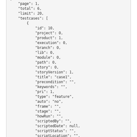
    "page": 1,

    "total": 6,

    "limit": 20,

    "testcases": [

        {

            "id": 10,

            "project": 0,

            "product": 1,

            "execution": 0,

            "branch": 0,

            "lib": 0,

            "module": 0,

            "path": 0,

            "story": 0,

            "storyVersion": 1,

            "title": "case1",

            "precondition": "",

            "keywords": "",

            "pri": 1,

            "type": "feature",

            "auto": "no",

            "frame": "",

            "stage": "",

            "howRun": "",

            "scriptedBy": "",

            "scriptedDate": null,

            "scriptStatus": "",

            "scriptLocation": "",
