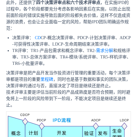
此外，还提供了
四个决策评审点和六个技术评审点
，在实施IPD的
过程中，各个阶段都要充分考虑各影响因素后在实施，以防止出现
前面阶段的错误实施导致后面的阶段都失去价值，这样不仅造成资
源的浪费，也会让企业面临一定的风险，帮助IPD团队明确运作规
范：
决策评审：
CD
CP-概念决策评审、PDCP-计划决策评审、ADCP
-可获得性决策评审、LDCP-生命周期结束决策评审。
TR评审：TR1-产品包需求和概念评审、TR2-
需求分解
和规格评
审、TR3-总体方案评审、TR4-模块/系统评审、TR5-样机评审、
TR6-小批量评审。
决策评审
是把产品开发当作投资进行管理的重要活动，每个决策评
审都是项目的重要
里程碑
，同时也是基于数据和事实的团队决策，
决策评审的通过与否，直接决定了项目是继续还是终止。
技术评审主要是评估当前阶段的产品成熟度是否符合预期，同时避
免将上一阶段的风险带到下一阶段，不能决定项目是继续还是终
止。