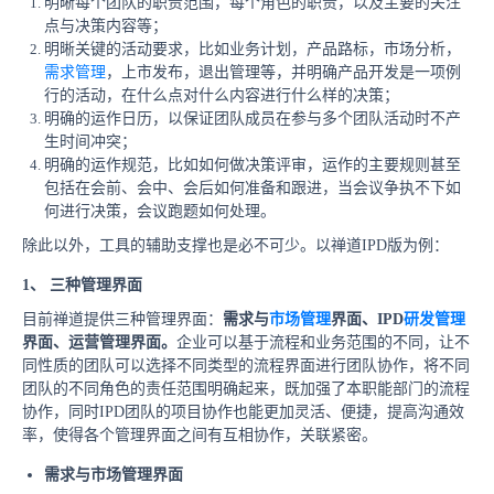
明晰每个团队的职责范围，每个角色的职责，以及主要的关注
点与决策内容等；
明晰关键的活动要求，比如业务计划，产品路标，市场分析，
需求管理
，上市发布，退出管理等，并明确产品开发是一项例
行的活动，在什么点对什么内容进行什么样的决策；
明确的运作日历，以保证团队成员在参与多个团队活动时不产
生时间冲突；
明确的运作规范，比如如何做决策评审，运作的主要规则甚至
包括在会前、会中、会后如何准备和跟进，当会议争执不下如
何进行决策，会议跑题如何处理。
除此以外，工具的辅助支撑也是必不可少。以禅道IPD版为例：
1、 三种管理界面
目前禅道提供三种管理界面：
需求与
市场管理
界面、IPD
研发管理
界面、运营管理界面。
企业可以基于流程和业务范围的不同，让不
同性质的团队可以选择不同类型的流程界面进行团队协作，将不同
团队的不同角色的责任范围明确起来，既加强了本职能部门的流程
协作，同时IPD团队的项目协作也能更加灵活、便捷，提高沟通效
率，使得各个管理界面之间有互相协作，关联紧密。
需求与市场管理界面