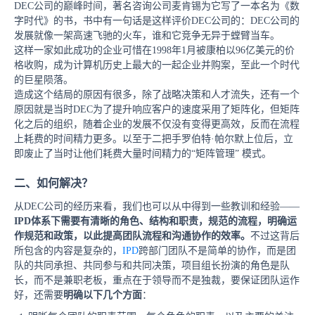
DEC公司的巅峰时间，著名咨询公司麦肯锡为它写了一本名为《数
字时代》的书，书中有一句话是这样评价DEC公司的：DEC公司的
发展就像一架高速飞驰的火车，谁和它竞争无异于螳臂当车。
这样一家如此成功的企业可惜在1998年1月被康柏以96亿美元的价
格收购，成为计算机历史上最大的一起企业并购案，至此一个时代
的巨星陨落。
造成这个结局的原因有很多，除了战略决策和人才流失，还有一个
原因就是当时DEC为了提升响应客户的速度采用了矩阵化，但矩阵
化之后的组织，随着企业的发展不仅没有变得更高效，反而在流程
上耗费的时间精力更多。以至于二把手罗伯特·帕尔默上位后，立
即废止了当时让他们耗费大量时间精力的“矩阵管理” 模式。
二、如何解决？
从DEC公司的经历来看，我们也可以从中得到一些教训和经验——
I
PD体系下需要有清晰的角色、结构和职责，规范的流程，明确运
作规范和政策，以此提高团队流程和沟通协作的效率。
不过这背后
所包含的内容是复杂的，
IPD
跨部门团队不是简单的协作，而是团
队的共同承担、共同参与和共同决策，项目组长扮演的角色是队
长，而不是兼职老板，重点在于领导而不是独裁，要保证团队运作
好，还需要
明确以下几个方面
：