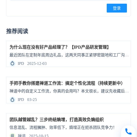
登录
推荐阅读
为什么现在没有好产品经理了？【IPD产品研发管理】
最近团队在定制年底周边礼品，这两天同事正紧锣密鼓地和工厂沟通细节：定制模具的费用标准，模具费打样有问题不退还，打样费能否冲抵大货的订单金额等等。 “你们确定好哈，打样有问题模具费不退还”，工厂的这句话让本来很笃定的同事开始犹豫，随后又重新做了设计稿的评审确认。 这件事还是让人蛮有感触的：当责任有了具体的金额或数值，我们看待问题的视角和态度好像会立刻变得不一样。 ...
💍
IPD
2025-12-03
手把手教你搭建禅道工作流：搞定个性化流程（持续更新中）
禅道中的自定义工作流，你真的会用吗？本文很长，建议先收藏后观看（别码住就放在收藏夹里吃灰，记得回来动手练嗷）。 响应很多同学的需求，这次阿道直接上实操，手把手教各位搭建禅道工作流，轻松搞定个性化项目管理流程，废话不多说，跟着步骤操作起来！ 扫码备注“合同管理工作流” 获取完整工作流配置文档！ 一、工...
💍
IPD
03-25
团队越管越乱？三步终结熵增，打造高效负熵组织
信息混乱、流程臃肿、效率低下，熵增正在扼杀团队竞争力！
📘
禅道
2025-10-15