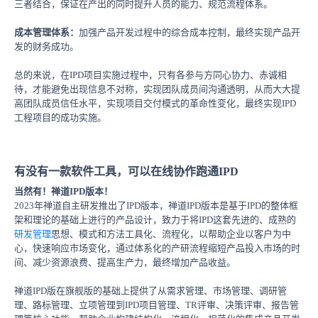
三者结合，保证在产出的同时提升人员的能力、规范流程体系。
成本管理体系：
加强产品开发过程中的综合成本控制，最终实现产品开
发的财务成功。
总的来说，在IPD项目实施过程中，只有各参与方同心协力、赤诚相
待，才能避免出现信息不对称，实现团队成员间沟通透明，从而大大提
高团队成员信任水平，实现项目交付模式的革命性变化，最终实现IPD
工程项目的成功实施。
有没有一款软件工具，可以在线协作跑通IPD
当然有！禅道IPD版本！
2023年禅道自主研发推出了IPD版本，禅道IPD版本是基于IPD的整体框
架和理论的基础上进行的产品设计，致力于将IPD这套先进的、成熟的
研发管理
思想、模式和方法工具化、流程化，以帮助企业以客户为中
心，快速响应市场变化，通过体系化的产研流程缩短产品投入市场的时
间、减少资源浪费、提高生产力，最终增加产品收益。
禅道IPD版在旗舰版的基础上提供了从需求管理、市场管理、调研管
理、路标管理、立项管理到IPD项目管理、TR评审、决策评审、报告管