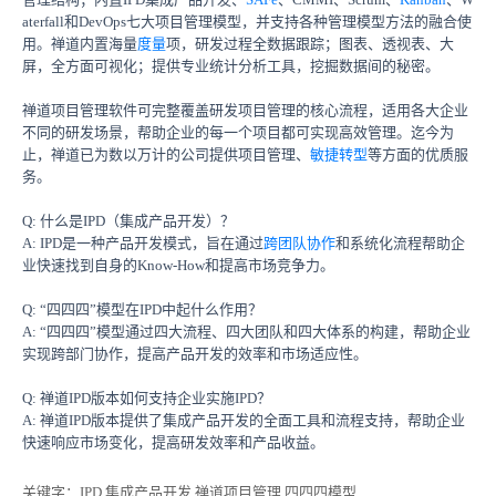
aterfall和DevOps七大项目管理模型，并支持各种管理模型方法的融合使
用。禅道内置海量
度量
项，研发过程全数据跟踪；图表、透视表、大
屏，全方面可视化；提供专业统计分析工具，挖掘数据间的秘密。
禅道项目管理软件可完整覆盖研发项目管理的核心流程，适用各大企业
不同的研发场景，帮助企业的每一个项目都可实现高效管理。迄今为
止，禅道已为数以万计的公司提供项目管理、
敏捷转型
等方面的优质服
务。
Q: 什么是IPD（集成产品开发）？
A: IPD是一种产品开发模式，旨在通过
跨团队协作
和系统化流程帮助企
业快速找到自身的Know-How和提高市场竞争力。
Q: “四四四”模型在IPD中起什么作用？
A: “四四四”模型通过四大流程、四大团队和四大体系的构建，帮助企业
实现跨部门协作，提高产品开发的效率和市场适应性。
Q: 禅道IPD版本如何支持企业实施IPD？
A: 禅道IPD版本提供了集成产品开发的全面工具和流程支持，帮助企业
快速响应市场变化，提高研发效率和产品收益。
关键字
：IPD,集成产品开发,禅道项目管理,四四四模型