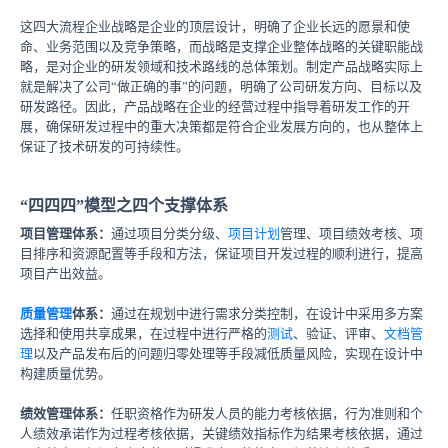
这四大流程企业战略是企业的顶层设计，明确了企业长远的愿景和使
命、业务范围以及竞争策略，而战略是支撑企业整体战略的关键职能战
略，是对企业的研发领域和技术路线的总体策划。制定产品战略实际上
就是解决了公司“做正确的事”的问题，明确了公司研发方向、目标以及
研发路径。因此，产品战略在企业的经营过程中指导着研发工作的开
展，确保研发过程中的重大决策都是符合企业发展方向的，也从整体上
保证了技术研发的可持续性。
“四四四”模型之四个支撑体系
项目管理体系：
通过项目分类分级、
项目计划
管理、项目绩效考核、项
目排序和资源配置等手段和方法，保证项目开发过程的顺利进行，提高
项目产出效益。
质量管理
体系：
通过在规划中进行需求分类控制，在设计中采用多方案
选择和使用共享成果，在过程中进行严格的
测试
、验证、评审、
文档管
理
以及产品发布后的问题归零处理等手段减低质量风险，实现在设计中
构建质量优势。
绩效管理体系：
任职资格作为研发人员的能力考核依据，行为准则和个
人绩效承诺作为过程考核依据，关键绩效指标作为结果考核依据，通过