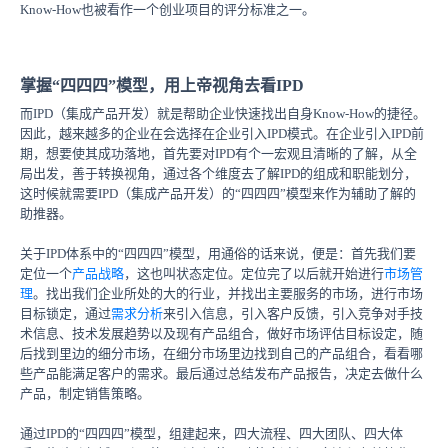
Know-How也被看作一个创业项目的评分标准之一。
掌握“四四四”模型，用上帝视角去看IPD
而IPD（集成产品开发）就是帮助企业快速找出自身Know-How的捷径。
因此，越来越多的企业在会选择在企业引入IPD模式。在企业引入IPD前
期，想要使其成功落地，首先要对IPD有个一宏观且清晰的了解，从全
局出发，善于转换视角，通过各个维度去了解IPD的组成和职能划分，
这时候就需要IPD（集成产品开发）的“四四四”模型来作为辅助了解的
助推器。
关于IPD体系中的“四四四”模型，用通俗的话来说，便是：首先我们要
定位一个
产品战略
，这也叫状态定位。定位完了以后就开始进行
市场管
理
。找出我们企业所处的大的行业，并找出主要服务的市场，进行市场
目标锁定，通过
需求分析
来引入信息，引入客户反馈，引入竞争对手技
术信息、技术发展趋势以及现有产品组合，做好市场评估目标设定，随
后找到里边的细分市场，在细分市场里边找到自己的产品组合，看看哪
些产品能满足客户的需求。最后通过总结发布产品报告，决定去做什么
产品，制定销售策略。
通过IPD的“四四四”模型，组建起来，四大流程、四大团队、四大体