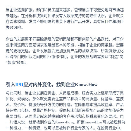
......
当企业逐渐扩张，部门和员工越来越多，管理层会不可避免地离市场越
来越远。在分析和决策时如果没有大数据支持的前瞻性认识，企业就会
在需求模糊、发展不够明确的背景下进行产品开发，具有盲目性和项目
失败风险。
企业的发展离不开高瞻远瞩的营销策略和不断创新的产品迭代，对于企
业来讲这两方面是谋求发展最基本的职能，相当于企业的两条腿。想要
走的更稳更远，企业发展就会更加强调产品的战略决策、研发资源优化
和跨部门的团队之间的相互协作作用，企业的发展战略需要从“制造”向
“智造”转型。
引入
IPD
应对内外变化，找到企业Know-How
与此同时，当企业发展在资金、人员组成和、综合实力上逐渐形成了集
团化、规模化。那么就更需要注重产品和项目的高质量、优管理、重技
术、竞价格、拼服务等多方优势的打磨。在降低成本提高收益率、产品
快速推出市场、质量严格控制、提倡技术创新来增加产品的附加值等为
主要目标，从而满足越来越挑剔的客户需求和市场瞬息变化的要求。用
一句话来说，就是找到企业的Know-How。所谓Know-How可以被理解为
一种能力、一种资源，也可以是被称作行业专家的人。在投资行业中，