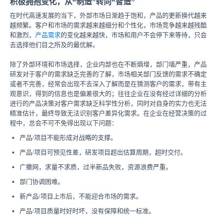
积极拥抱变化，从“制造”转向“智造”
在时代高速发展的当下，外部市场日渐趋于饱和，产品的更新换代越来
越频繁。客户和市场的需求越来越细分和个性化，市场竞争越来越残酷
和激烈，
产品需求
的变化越来越快，市场和用户不会停下来等待，只会
去选择他们目之所及的最优解。
除了外部环境和市场选择，企业内部也在不断熵增，部门墙严重，产品
研发对于客户的需求缺乏完善的了解，市场相关部门反馈的需求不确定
或者不完善，经常会出现不去深入了解而是在猜测客户的需求，带有主
观意识，得到的信息也是偏差很大的；往往企业在没有经过详细的分析
进行的产品决策对客户需求缺乏科学性分析，同时对自身的实力也无法
精准估计，最终导致无法识别客户差异化需求。在企业在经营决策的过
程中，总会不可不免得出现以下问题：
产品/项目不能形成对战略的支撑。
产品/项目可预见性差，研发项目超出估算周期，超时交付。
广撒网，求量不求质，过半新品失败，资源浪费严重。
部门协调困难。
新产品/项目上市后，不能迎合市场的需求。
产品/项目质量时好时坏，没有保障和统一标准。