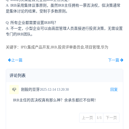
A: IRB采用集体议事原则，虽然IRB主任拥有一票否决权，但决策通常
是集体讨论的结果，受制于多数原则。
Q: 所有企业都需要设置IRB吗？
A: 不一定，小型企业可以由高层管理人员直接进行投资决策，无需设置
专门的IRB团队。
关键字
：IPD,集成产品开发,IRB,投资评审委员会,项目管理,华为
上一篇
下一篇
评论列表
📪
刚毅的豆芽
回复
2025-12-14 13:20:30
IRB主任的否决权真有那么神？余承东都拦不住啊！
上一页
1/1
下一页