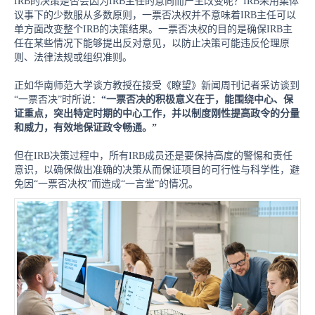
IRB的决策是否会因为IRB主任的意向而产生改变呢？IRB采用集体
议事下的少数服从多数原则，一票否决权并不意味着IRB
主任可以
单方面改变整个
IRB的决策结果。一票否决权的目的是确保IRB主
任在某些情况下能够提出反对意见，以防止决策可能违反伦理原
则、法律法规或组织准则。
正如华南师范大学谈方教授在接受《瞭望》新闻周刊记者采访谈到
“一票否决”时所说：
“一票否决的积极意义在于，能围绕中心、保
证重点，突出特定时期的中心工作，并以制度刚性提高政令的分量
和威力，有效地保证政令畅通。”
但在
IRB决策过程中，所有IRB成员还是要保持高度的警惕和责任
意识，以确保做出准确的决策从而保证项目的可行性与科学性，避
免因“一票否决权”而造成“一言堂”的情况。