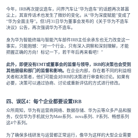
今年，
IRB再次提议造车，问界汽车让“华为造车”的话题再次
甚嚣
尘上
，其宣传话术也发生了微妙的变化，从
“华为深度赋能”变成了
“华为全面主导”。但3月31日华为董事会发布的
《关于华为不造车
决议》公告，再次强调华为不造车。
身为华为智能终端与智能汽车部件
IRB主任余承东也无力改变这一
事实，只能抱憾：“对一个行业，只有深入洞察和深刻理解，才能
把握正确的方向！标记一下，若干年后再来看吧！”
此外，即便没有
EMT或董事会的监督与领导，IRB的决策也会受到
其他层级和部门的监督和影响。
在企业内部，存在着不同的利益相
关者和决策者，他们可能会对IRB的决策进行审查和讨论。如果有
必要，决策可以通过协商、讨论或重新评估的方式进行修改。
四、
误区
4：每个企业都要设置IRB
众所周知，华为有运营商网络、数据存储、华为云等众多产品和服
务，仅仅华为手机就分为
Mate系列、nova系列、P系列、畅想系列
这4个系列。
为了确保多线研发与运营都正常运行，像华为这样的大型企业需要