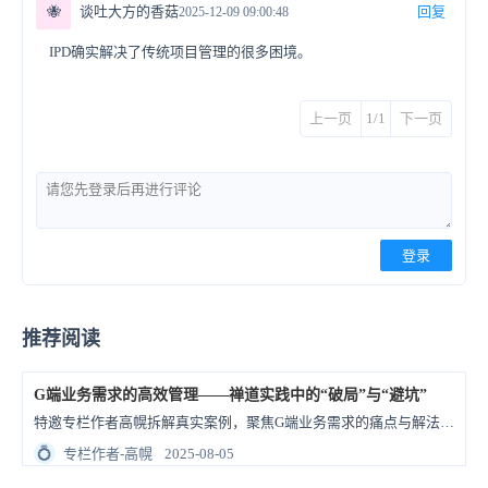
🐝
谈吐大方的香菇
回复
2025-12-09 09:00:48
IPD确实解决了传统项目管理的很多困境。
上一页
1/1
下一页
登录
推荐阅读
G端业务需求的高效管理——禅道实践中的“破局”与“避坑”
特邀专栏作者高幌拆解真实案例，聚焦G端业务需求的痛点与解法。希望通过这些落地实践，聊聊如何用禅道实现精准破局、提前避坑！
💍
专栏作者-高幌
2025-08-05