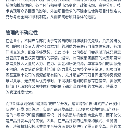
新性和挑战性的，各个环节都会受市场变化、政策法规、资金分配、技
术实现等众多因素的影响，外加项目需求的不确定性使得项目计划难以
充分考虑全面和顺利制定，从而影响着项目总体的进度。
管理的不确定性
在企业中，不同产品部门由于有各自的项目和项目优先级，负责各研发
项目的项目负责人通常会以本部门的利益为先进行自我本位管理，各部
门间交流少、配合不够默契，长此以往，公司各部门会逐渐形成只愿意
分管属于自己权责范围内的事情。通常，公司或集团层面的大型项目常
常需要投入大量的人力、物力、资金和研发资源，单靠本部门的资源是
不够的，需要借助企业其他部门的力量和公司整个平台资源，但项目资
源甚至整个公司的资源都是有限的，尤其是当不同项目间出现冲突资源
难以共享、无法确认优先级时，不同项目组间的信息存在偏差，资源支
持部门无法站在公司整体利益的角度确定资源使用的优先级，使得项目
的管理难度增大。
而
IPD
体系
则强调
“端到端”的产品开发，建立跨部门矩阵式产品开发团
队进行研发项目管理，实现产品开发高效。IPD更强烈地体现出产品开
发的市场意识和投资回报意识，其本质是从机会到商业实现，而不仅仅
是产品开发本身的实现。因此，在产品开发的组织架构模式、业务流
程、决策机制和技术共享平台等方面 IPD 都进行了重大的
变革。它的优