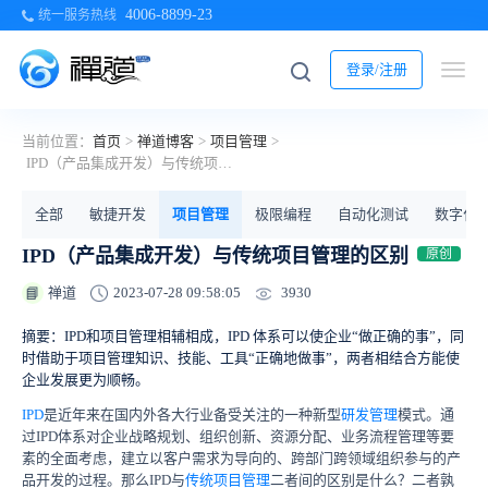
4006-8899-23
统一服务热线
登录/注册
当前位置：
首页
>
禅道博客
>
项目管理
>
IPD（产品集成开发）与传统项目管理的区别
全部
敏捷开发
项目管理
极限编程
自动化测试
数字化
IPD（产品集成开发）与传统项目管理的区别
原创
3930
禅道
2023-07-28 09:58:05
📘
摘要：IPD和项目管理相辅相成，IPD 体系可以使企业“做正确的事”，同
时借助于项目管理知识、技能、工具“正确地做事”，两者相结合方能使
企业发展更为顺畅。
IPD
是近年来在国内外各大行业备受关注的一种新型
研发管理
模式。通
过IPD体系对企业战略规划、组织创新、资源分配、业务流程管理等要
素的全面考虑，建立以客户需求为导向的、跨部门跨领域组织参与的产
品开发的过程。
那么
IPD与
传统项目管理
二者间的区别是什么？二者孰