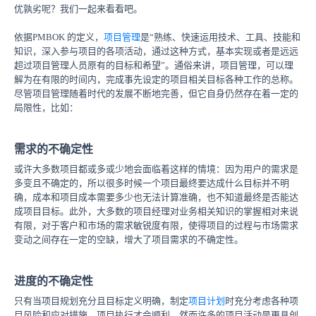
优孰劣呢？我们一起来看看吧。
依据
PMBOK 的定义，
项目管理
是“熟练、快速运用技术、工具、技能和
知识，深入参与项目的各项活动，通过这种方式，基本实现或者是远远
超过项目管理人员原有的目标和希望”。通俗来讲，项目管理，可以理
解为在有限的时间内，完成事先设定的项目相关目标各种工作的总称。
尽管项目管理随着时代的发展不断地完善，但它自身仍然存在着一定的
局限性，比如：
需求的不确定性
或许大多数项目都或多或少地会面临着这样的情境：因为用户的需求是
多变且不确定的，所以很多时候一个项目最终要达成什么目标并不明
确，成本和项目成本需要多少也无法计算准确，也不知道最终是否能达
成项目目标。此外，大多数的项目经理对业务相关知识的掌握相对来说
有限，对于客户和市场的需求敏锐度有限，使得项目的过程与市场需求
变动之间存在一定的空缺，增大了项目需求的不确定性。
进度的不确定性
只有当项目规划充分且目标定义明确，制定
项目计划
时充分考虑各种项
目风险和应对措施，项目执行才会顺利。然而许多的项目活动是更具创