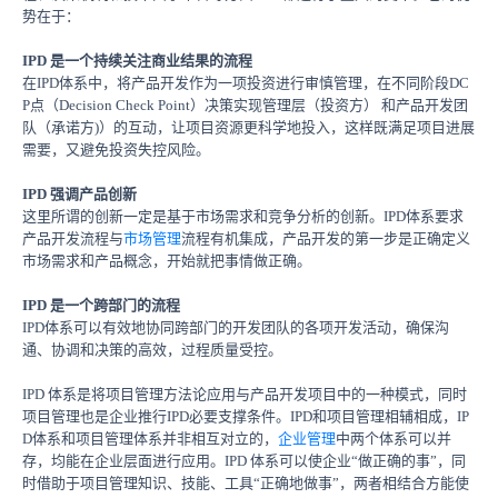
势在于：
IPD 是一个持续关注商业结果的流程
在
IPD体系中，
将产品开发作为一项投资进行审慎管理，在不同阶段
DC
P点
（Decision Check Point）决策实现管理层（投资方）
和产品开发团
队
（
承诺方
)
）的互动，让项目资源更科学地投入，这样既满足项目进展
需要，又避免投资失控风险。
IPD 强调产品创新
这里所谓的创新一定是基于市场需求和竞争分析的创新。
IPD
体系要求
产品开发流程与
市场管理
流程有机集成，产品开发的第一步是正确定义
市场需求和产品概念，开始就把事情做正确。
IPD 是一个跨部门的流程
IPD体系可以有效地协同跨部门的开发团队的各项开发活动，确保沟
通、协调和决策的高效，过程质量受控。
IPD 体系
是将项目管理方法论应用与产品开发项目中的一种模式，同时
项目管理也是企业推行
IPD必要支撑条件。
IPD和项目管理相辅相成，
IP
D体系和项目管理体系并非相互对立的，
企业管理
中两个体系可以并
存，均能在企业层面进行应用。
IPD 体系可以使企业“做正确的事”，同
时借助于项目管理知识、技能、工具“正确地做事”，两者相结合方能使