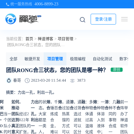
4006-8899-23
统一服务热线
登录/注册
当前位置：
首页
>
禅道博客
>
项目管理
>
团队RONG合三状态，您的团队是哪一种？
全部
敏捷开发
项目管理
极限编程
自动化测试
数字化
团队RONG合三状态，您的团队是哪一种？
原创
3873
春哥
2023-03-20 11:54:44
💍
摘要：力出一孔，利出一孔。
阿
如何
。
力出
的状
熔
，千
熔
，通
溶
，通
融
：多
熔
：一
溶
：几
融
前一
米
推动
一
态。
合
锤百
合
过加
合
过筛
合
种物
合
种物
合
种不
合
阵举
巴
当一
团队
经过2
孔，
大家
炼成
热蒸
选过
体通
体溶
同的
办了
+
个团
达到
022年
利出
都是
合
馏的
滤就
过高
入到
事物
禅道
O
队小
真正
团队的
一
一类
金，
方式
可以
温熔
液体
合成
软件
K
的时
意义
扩张，
孔，
人，
难以
可以
区分
化成
中；
一
团队