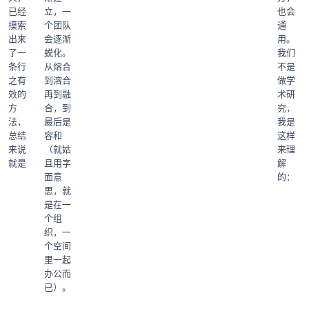
已经
立，一
也会
摸索
个团队
通
出来
会逐渐
用。
了一
蜕化。
我们
条行
从熔合
不是
之有
到溶合
做学
效的
再到融
术研
方
合，到
究，
法，
最后是
我是
总结
容和
这样
来说
（就姑
来理
就是
且用字
解
面意
的：
思，就
是在一
个组
织，一
个空间
里一起
办公而
已）。