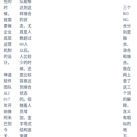
些的
队能够
时
达到这
三个
候，
样熔合
RO
就需
的状
NG
要做
态，尤
合分
企业
其是人
别是
底层
数超过
融
运营
60人
合、
机制
以后。
溶合
的设
人比较
和熔
计。
少的时
合。
候，还
我在
禅道
是比较
网上
软件
容易达
查了
团队
到熔合
这三
从2
状态
个词
017
的。但
的解
年开
随着人
释，
始做
员增
含义
阿米
加，金
有相
巴到
字塔式
似的
今
结构逐
地
天，
渐建
方，