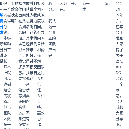
R
候，
上的
禅道软
并且
对公
析
区分
开。
为一
体；
202
+
一个
熔合
件团队
每个
司团
分。
开。
体。
2年
敏
老板
状态
目前处
人都
队深
的年
捷
舍得
呢？
在从融
努力
度认
我认
会。
开
分
合到溶
将自
同，
为一
在年
发
钱，
合的阶
己的
有共
个真
会上
+
能够
段。其
事情
同的
正的
我跟
积
帮助
实已经
做到
目标
团队
大家
分
员工
很不错
最
和价
应当
提了
激
成
了，但
好，
值
是
关于
励
长，
我觉得
并不
观，
团队
基本
还是不
断突
团队
RO
上就
够。我
破自
之间
NG
可以
要挑战
己
互相
合的
达到
一下从
信
三个
熔合
溶合状
任，
状
的状
态到真
互相
态，
态。
正的熔
支
今天
但当
合状
持，
就和
团队
态。不
高效
大家
人数
知道有
协
分享
多一
没有团
作。
下。