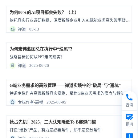
为何80%的AI项目都会失败？（上）
依托真实行业调研数据，深度拆解企业引入AI赋能业务高失败率背后的核心症结，同时给出一套可直接落地套用的实操框架，帮助企业切实提升AI项目成功率
🧀
禅道
05-13
为何宏伟蓝图总在执行中“烂尾”？
战略目标如何从PPT走向现实？
📘
禅道
2025-06-26
G端业务需求的高效管理——禅道实践中的“破局”与“避坑”
特邀专栏作者高幌拆解真实案例，聚焦G端业务需求的痛点与解法。希望通过这些落地实践，聊聊如何用禅道实现精准破局、提前避坑！
💍
专栏作者-高幌
2025-08-05
咨询
抢占先机！2025，三大认知降低To B赛道门槛
提问
打造“爆款”产品，努力是必要条件，却不是充分条件