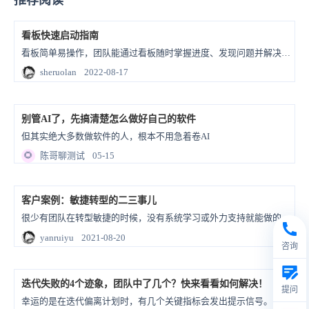
看板快速启动指南
看板简单易操作，团队能通过看板随时掌握进度、发现问题并解决问题，但看板不只是一块能看见的简单的板子，而是一套系统的、科学的、理论的知识方法，掌握看板，能帮助组织有效按时、按预算为客户提供高质量的价值。
sheruolan
2022-08-17
别管AI了，先搞清楚怎么做好自己的软件
但其实绝大多数做软件的人，根本不用急着卷AI
🌻
陈哥聊测试
05-15
客户案例：敏捷转型的二三事儿
很少有团队在转型敏捷的时候，没有系统学习或外力支持就能做的风生水起。在转型过程中，我们注意到的那些“ 事儿”，你也一定关心。
yanruiyu
2021-08-20
咨询
迭代失败的4个迹象，团队中了几个？快来看看如何解决！
提问
幸运的是在迭代偏离计划时，有几个关键指标会发出提示信号。