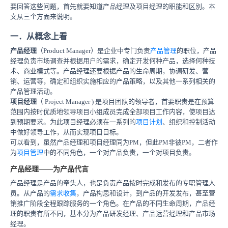
要回答这些问题，首先就要知道产品经理及项目经理的职能和区别。本
文从三个方面来说明。
一．从概念上看
产品经理
（Product Manager）是企业中专门负责
产品管理
的职位，产品
经理负责市场调查并根据用户的需求，确定开发何种产品，选择何种技
术、商业模式等。产品经理还要根据产品的生命周期，协调研发、营
销、运营等，确定和组织实施相应的产品策略，以及其他一系列相关的
产品管理活动。
项目经理
（ Project Manager ) 是项目团队的领导者，首要职责是在预算
范围内按时优质地领导项目小组成员完成全部项目工作内容，使项目达
到预期要求。为此项目经理必须在一系列的
项目计划
、组织和控制活动
中做好领导工作，从而实现项目目标。
可以看到，虽然产品经理和项目经理同为PM，但此PM非彼PM，二者作
为
项目管理
中的不同角色，一个对产品负责，一个对项目负责。
产品经理——为产品代言
产品经理是产品的牵头人，也是负责产品按时完成和发布的专职管理人
员。从产品的
需求收集
，产品构思和设计，到产品的开发发布，甚至营
销推广阶段全程跟踪服务的一个角色。在产品的不同生命周期，产品经
理的职责有所不同，基本分为产品研发经理、产品运营经理和产品市场
经理。