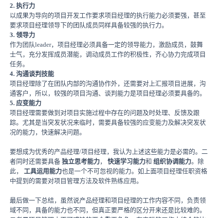
2.
执行力
以成果为导向的项目开发工作要求项目经理的执行能力必须要强，甚至
要求项目经理领导下的团队成员同样具备较强的执行力。
3.
领导力
作为团队leader，项目经理必须具备一定的领导能力，激励成员，鼓舞
士气，充分发挥成员潜能，调动成员工作的积极性，齐心协力完成项目
任务。
4.
沟通谈判技能
项目经理除了在团队内部的沟通协作外，还需要对上汇报项目进展，沟
通客户，所以，较强的项目沟通、谈判能力是项目经理必须要具备的。
5.
应变能力
项目经理需要做到对项目实施过程中存在的问题及时处理、反馈及跟
踪。尤其是当突发状况来临时，需要具备较强的应变能力及解决突发状
况的能力，快速解决问题。
要想成为优秀的产品经理/项目经理，我认为上述这些能力是必需的。二
者同时还需要具备
独立思考能力
，
快速学习能力
和
组织协调能力
。除
此，
工具运用能力
也是一个不可忽视的能力。如上面项目经理任职资格
中提到的需要对项目管理方法及软件熟练应用。
最后做一下总结，虽然说产品经理和项目经理的工作内容不同，负责领
域不同，具备的能力也不同，但真正要严格的区分开来还是比较难的。