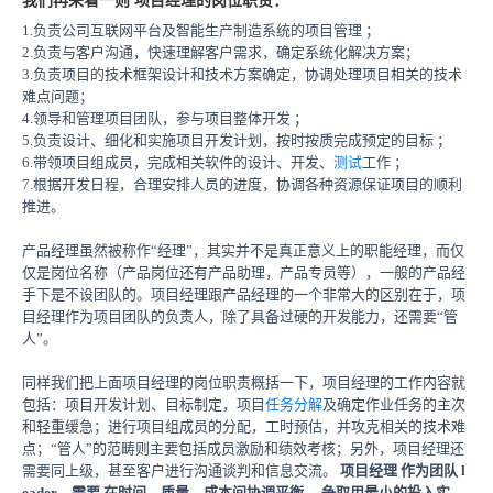
我们再来看一则 项目经理的岗位职责：
1.负责公司互联网平台及智能生产制造系统的项目管理 ；
2.负责与客户沟通，快速理解客户需求，确定系统化解决方案；
3.负责项目的技术框架设计和技术方案确定，协调处理项目相关的技术
难点问题；
4.领导和管理项目团队，参与项目整体开发 ；
5.负责设计、细化和实施项目开发计划，按时按质完成预定的目标 ；
6.带领项目组成员，完成相关软件的设计、开发、
测试
工作 ；
7.根据开发日程，合理安排人员的进度，协调各种资源保证项目的顺利
推进。
产品经理虽然被称作“经理”，其实并不是真正意义上的职能经理，而仅
仅是岗位名称（产品岗位还有产品助理，产品专员等），一般的产品经
手下是不设团队的。项目经理跟产品经理的一个非常大的区别在于，项
目经理作为项目团队的负责人，除了具备过硬的开发能力，还需要“管
人”。
同样我们把上面项目经理的岗位职责概括一下，项目经理的工作内容就
包括：项目开发计划、目标制定，项目
任务分解
及确定作业任务的主次
和轻重缓急；进行项目组成员的分配，工时预估，并攻克相关的技术难
点；“管人”的范畴则主要包括成员激励和绩效考核；另外，项目经理还
需要同上级，甚至客户进行沟通谈判和信息交流。
项目经理
作为团队
l
eader，需要
在时间、质量、成本间协调平衡
，争取用最小的投入实