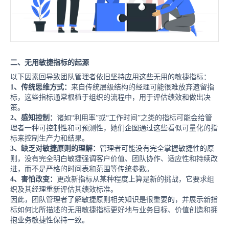
二、
无用敏捷指标的起源
以下因素回导致团队管理者依旧坚持应用这些无用的敏捷指标：
1、
传统思维方式：
来自传统层级结构的经理可能很难放弃遗留指
标
，
这些指标通常根植于组织的流程中，用于评估绩效和做出决
策。
2、
感知控制：
诸如
“利用率”或“工作时间”之类的指标可能会给管
理者
一种可
控制
性
和可预测性
，
她们企图通过这些看似可量化的指
标来
控制生产力和结果。
3、
缺乏对敏捷原则的理解：
管理者可能没有完全掌握敏捷性的原
则
，
没有完全明白
敏捷强调客户价值、团队协作、适应性和持续改
进，而不是严格的时间表和范围等传统参数。
4、
害怕改变：
更改新指标
从某种程度上算是新的挑战，它
要求组
织及其经理重新评估其绩效标准。
因此，团队管理者了解敏捷原则相关知识是很重要的，并展示新指
标如何比所描述的无用敏捷指标更好地与业务目标、价值创造和拥
抱业务敏捷性保持一致。