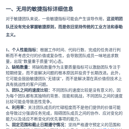
一、
无用的敏捷指标详细信息
对于敏捷团队来说，一些敏捷指标可能会产生误导作用，
这说明团
队还没有完全掌握敏捷原则，而是依旧坚持传统的工业方法和泰勒
主义。
1、个人性能指标：
根据工作时间、代码行数、完成的任务进行判
断而不考虑交付的价值或复杂性，会导致团队成员一味地追求数
量，出现
“数量重于质量”的心态。
2、
缺陷数量：
将缺陷数量作为主要质量指标可以激励团队专注于
短期修复，而不是解决问题的根本原因并投资于长期改进。此外，
它可能会鼓励敏捷团队
“无错误”，而不是解决潜在高价值但技术上
具有挑战性的客户问题。
3、
团队之间的速度比较：
不同团队
的速度比较
是
没有意义的
，因
为每个团队都有其独特的背景、技能和挑战
，
不同团队之间的速度
比较
可能会导致
恶性竞争
。
4、
利用率：
关注团队成员的忙碌程度而不是他们提供的价值可能
会导致过分强调任务完成，阻碍团队成员之间的协作、应对变化的
能力以及适应不断变化的优先事项的能力。
5、
固定范围和截止日期遵守情况：
坚持严格遵守预定义的范围和