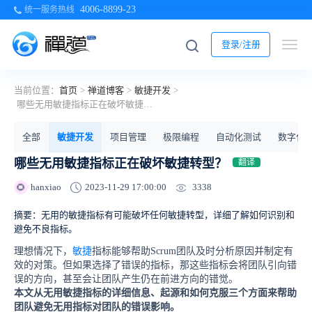
4006-8899-23
统一服务热线
登录/注册
当前位置：
首页
>
禅道博客
>
敏捷开发
>
哪些无用敏捷指标正在破坏敏捷转型？
全部
敏捷开发
项目管理
极限编程
自动化测试
数字化
哪些无用敏捷指标正在破坏敏捷转型？
翻译
3338
hanxiao
2023-11-29 17:00:00
🌻
摘要：无用的敏捷指标有可能破坏任何敏捷转型，详细了解如何识别和
避免不良指标。
理想情况下，
敏捷
指标能够帮助Scrum团队及时分析原因并制定有
效的对策。但如果选择了错误的指标，那这些指标会将团队引向错
误的方向，甚至会让团队产生仍在前进方向的错觉。
本文从无用敏捷指标的详细信息、起源和如何克服三个方面来帮助
团队避免无用指标对团队的错误影响。