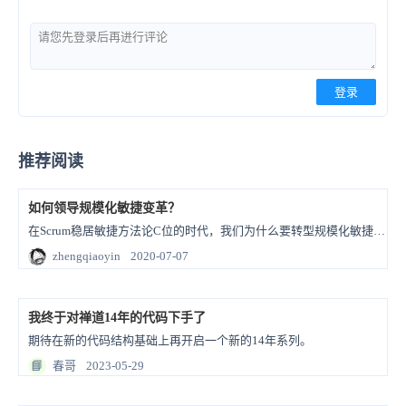
登录
推荐阅读
如何领导规模化敏捷变革？
在Scrum稳居敏捷方法论C位的时代，我们为什么要转型规模化敏捷？在团队践行Scrum、应用看板等方法都取得了很好的效果后，我们要如何转型规模化敏捷？转型规模化敏捷，我们应如何去做？做什么？
zhengqiaoyin
2020-07-07
我终于对禅道14年的代码下手了
期待在新的代码结构基础上再开启一个新的14年系列。
📘
春哥
2023-05-29