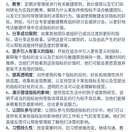
2、
教育：
定期对管理层进行有关敏捷原则，其价值观以及它们如
何转化为实践的教育。解释为什么某些传统指标不适合敏捷团队，
以及它们如何导致错误的决策和行为。强调使用敏捷友好指标的好
处。例如，与行业专家或敏捷教练组织研讨会或研讨会，以更好地
传达敏捷环境中合适指标的价值。
3、
分享成功案例：
如果其他团队或组织已成功过渡到更好的指
标，请分享这些故事。证明这是可以做到的，以及由此产生的好处
可以帮助说服持怀疑态度的管理者。
4、
逐步引入有意义的指标：
开始在组合中引入更有意义的指标，
解释每个指标的含义以及它如何与敏捷原则保持一致。随着时间的
推移，当他们开始看到这些指标的价值时，他们可能会更愿意放弃
那些不太有用的指标。
5、
提高透明度：
对所使用的每个指标的目的、好处和局限性持开
放态度。收集和呈现数据，以支持您关于某些指标无效以及您提出
的指标的好处的论点。透明的方法可以促进理解和接受。
6、
演示错误指标的影响：
提供现实生活中的例子或案例研究，说
明不适当的指标如何导致适得其反的行为和不良后果。当他们能够
亲眼看到负面影响时，往往更有说服力。
7、
让团队参与讨论：
让团队参与到围绕指标的讨论中。他们可以
提供有关某些指标如何影响他们的工作和士气的宝贵见解。他们的
直接反馈可以帮助管理层了解他们决策的影响。
8、习惯
持久性：
改变需要时间，旧习惯很难改变。继续沟通、教