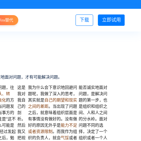
下载
立即试用
Jira替代
登录/注册
实地面对问题，才有可能解决问题。
问题，往
这是
我为什么会下意识地回避问
能否诚实地面对
认、转
我对
题呢，我做了深入的思考，
问题，是解决问
淡化
的方
我自
其实就是
自己的期望和现实
题的第一步，也
当问题发
己的
之间的差距
。当出现了问题
是组织和组织之
当事方的
剖
之后，就意味着组织层面是
间、人和人之间
往是“这不
析。
有事情没有做好的。没有做
的分水岭。面对
么可能是
然后
好的原因无外乎是
能力不足
问题不同的选
。经过发起
我又
或者资源限制
。而我作为组
择，决定了一个
之后，勉
把视
织的负责人，就会
气馁
或者
组织或者一个人