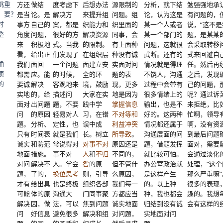
方还
做结
度考虑下
后想办法
源限制的
分析，就下结
勉强强地承
挑
重
是当
论。是
解决方
来提升组
问题。组
论，认为这是
有问题的，
，
要？
事方
自己的
案，都是
织能力和
织里面的
某一个人或者
说，“这不
时
角度
问题，
很好的方
解决资源
同事，会
某一个部门的
题，是某某
整
来
积极地
式。当我
的限制。
有上面种
问题，这就很
会采取转移
看，
给出正
们发现了
在组织层
种没有诚
武断。还有的
式来回避自
，
我们
面回
一个问题
面建立安
实面对问
情况就是得理
任。然后再
确
都需
应。能
的时候，
全的环
题的表
不饶人，沟通
之后，发现
项
要诚
解决
客观地来
境，鼓励
现，更多
过程中会带有
己的问题，
的
实地
的，给
描述问
大家在实
地是因为
很多情绪上的
呢？通过诉
面对
出问题
题，不要
践中学
掌握信息
输出，也是不
来拒绝，比
。
问
的原因
轻易对人
习，在错
不对等和
好的。这两种
忙啊，领导
题。
分析、
定性，也
误中成
利益冲突
情况都还属于
啊，没有资
只有
时间表
就是我们
长。树立
所导致
。
沟通层面的问
到最后问题
诚实
和防范
常说得对
对事不对
原因还是
题，借题发挥
面对，需要
地面
措施。
事不对
人
和
不归
不同的，
就比较可怕。
会通过淡化
对问
解决不
人。学会
咎
的原
但不管什
办公室政治就
处理，“这
题，
了的，
换位思考
则，引导
么原因，
是这样产生
那么严重嘛
才有
给出具
也是终极
组织各部
我们每一
的。以上种
很多的表现
可能
体的原
沟通大
门同事聚
方都应当
种，我也都会
趣的。我想
解决
因，做
法，可以
焦到问题
诚实地面
归结到没有诚
会有这样的
问
好信息
避免很多
解决和组
对问题，
实地面对问