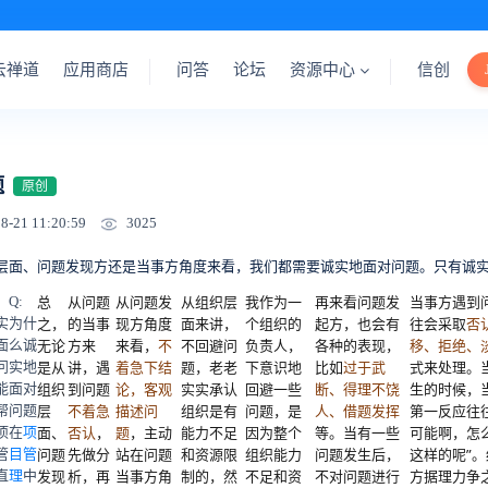
云禅道
应用商店
问答
论坛
资源中心
信创
题
原创
3025
8-21 11:20:59
层面、问题发现方还是当事方角度来看，我们都需要诚实地面对问题。只有诚
总
从问题
从问题发
从组织层
我作为一
再来看问题发
当事方遇到
Q:
之，
的当事
现方角度
面来讲，
个组织的
起方，也会有
往会采取
否
实
为什
无论
方来
来看，
不
不回避问
负责人，
各种的表现，
移、拒绝、
面
么诚
是从
讲，遇
着急下结
题，老老
下意识地
比如
过于武
式来处理。
问
实地
组织
到问题
论，客观
实实承认
回避一些
断、得理不饶
生的时候，
能
面对
层
不着急
描述问
组织是有
问题，是
人、借题发挥
第一反应往
帮
问题
面、
否认
，
题
，主动
能力不足
因为整个
等。当有一些
可能啊，怎
项
在
项
问题
先做分
站在问题
和资源限
组织能力
问题发生后，
这样的呢”
管
目管
发现
析，再
当事方角
制的，然
不足和资
不对问题进行
方据理力争
直
理
中