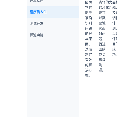
开源软件
因为
责怪
的文
面
它有
的环
化？
战
程序员人生
助于
境可
及
准确
以鼓
调
识别
励诚
计
测试开发
问题
实面
划
的根
对问
以
禅道功能
本原
题，
保
因，
促进
目
进而
团队
成
制定
成员
功
有效
积极
的解
沟
决方
通。
案。