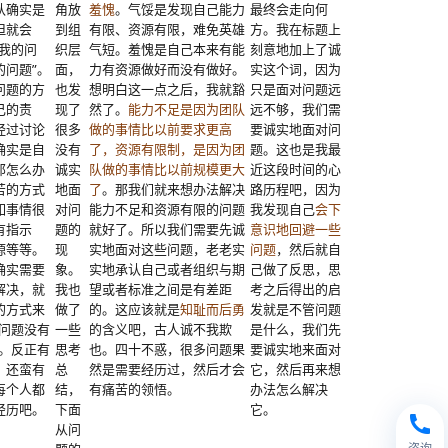
认确实是
角放
羞愧
。气馁是发现自己能力
最终会走向何
但就会
到组
有限、资源有限，难免英雄
方。我在标题上
是我的问
织层
气短。羞愧是自己本来有能
刻意地加上了诚
的问题”。
面，
力有资源做好而没有做好。
实这个词，因为
问题的方
也发
想明白这一点之后，我就豁
只是面对问题远
己的责
现了
然了。
能力不足是因为团队
远不够，我们需
经过讨论
很多
做的事情比以前要求更高
要诚实地面对问
确实是自
没有
了，资源有限制，是因为团
题。这也是我最
那怎么办
诚实
队做的事情比以前规模更大
近这段时间的心
苦的方式
地面
了
。那我们就来想办法解决
路历程吧，因为
如事情很
对问
能力不足和资源有限的问题
我发现自己
会下
有指示
题的
就好了。所以我们需要先诚
意识地回避一些
源等等。
现
实地面对这些问题，老老实
问题
，然后就自
确实需要
象。
实地承认自己或者组织与期
己做了反思，思
解决，就
我也
望或者标准之间是有差距
考之后得出的启
的方式来
做了
的。这应该就是
知耻而后勇
发就是不管问题
个问题没有
一些
的含义吧，古人诚不我欺
是什么，我们先
”。反正有
思考
也。四十不惑，很多问题果
要诚实地来面对
，还蛮有
总
然是需要经历过，然后才会
它，然后再来想
每个人都
结，
有痛苦的领悟。
办法怎么解决
经历吧。
下面
它。
从问