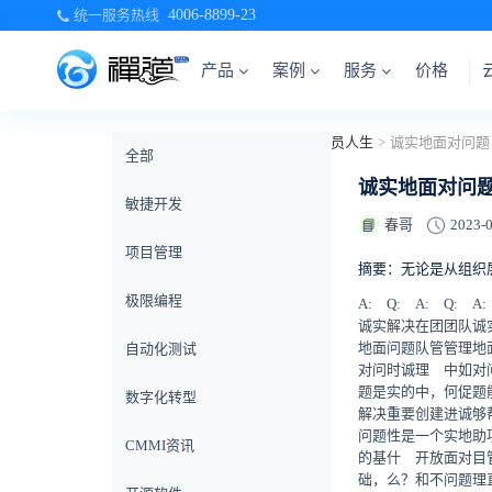
统一服务热线
4006-8899-23
产品
案例
服务
价格
当前位置：
首页
>
禅道博客
>
程序员人生
>
诚实地面对问题
全部
诚实地面对问
敏捷开发
春哥
2023-0
📘
项目管理
摘要：无论是从组织
极限编程
A:
Q:
A:
Q:
A:
诚实
解决
在团
团队
诚
地面
问题
队管
管理
地
自动化测试
对问
时诚
理
中如
对
题是
实的
中，
何促
题
数字化转型
解决
重要
创建
进诚
够
问题
性是
一个
实地
助
CMMI资讯
的基
什
开放
面对
目
础，
么？
和不
问题
理