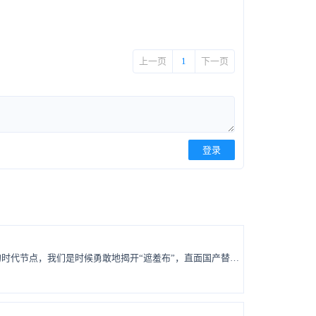
上一页
1
下一页
登录
一些所谓的“自主创新”，更像是自欺欺人的皇帝新衣。在这个关键的时代节点，我们是时候勇敢地揭开“遮羞布”，直面国产替代的真正挑战和机遇了。