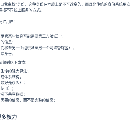
“自我主权”身份，这种身份在本质上是不可改变的，而且比传统的身份系统更
连接不同线上服务的方式。
允许用户：
；
（尽管某些信息可能需要第三方验证）；
密的信息；
他们移至另一个组织甚至另一个司法管辖区）；
删除身份。
证做到以下事情：
其生命的强大算法；
台或体系结构；
（最好是永久）；
泛使用）；
情况下共享数据；
问需要的信息，而不是完整的信息；
更多权力