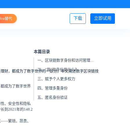
下载
立即试用
Jira替代
登录/注册
本篇目录
一、区块链数字身份和访问管理解决方案
二、“我”的身份是什么？
是理财，都成为了数字世界的一部分。本文阐述数字区块链技
三、赋予个人更多权力
，都成为了数字世界
四、管理多重身份
五、匿名身份验证
用性、安全性和隐私
2021年的148.2
扰——繁琐、昂贵、