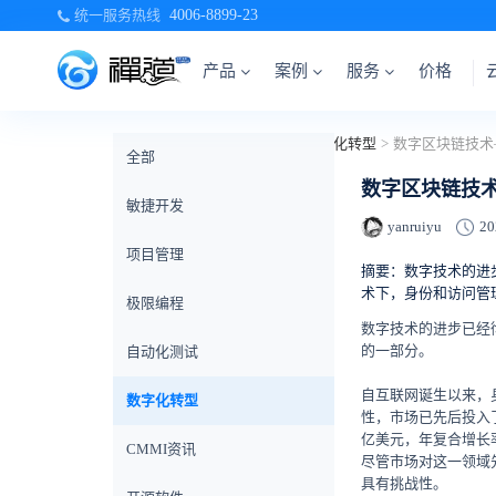
统一服务热线
4006-8899-23
产品
案例
服务
价格
当前位置：
首页
>
禅道博客
>
数字化转型
>
数字区块链技术
全部
数字区块链技
敏捷开发
yanruiyu
20
项目管理
摘要：数字技术的进
术下，身份和访问管
极限编程
数字技术的进步已经
的一部分。
自动化测试
自互联网诞生以来，
数字化转型
性，市场已先后投入了
亿美元，年复合增长率
CMMI资讯
尽管市场对这一领域
具有挑战性。