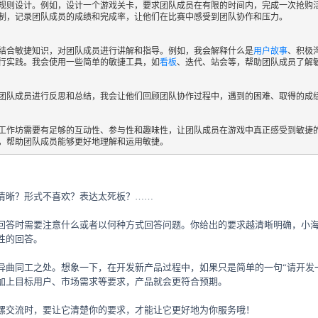
规则设计。例如，设计一个游戏关卡，要求团队成员在有限的时间内，完成一次抢购
制，记录团队成员的成绩和完成率，让他们在比赛中感受到团队协作和压力。

结合敏捷知识，对团队成员进行讲解和指导。例如，我会解释什么是
用户故事
、积极
行实践。我会使用一些简单的敏捷工具，如
看板
、迭代、站会等，帮助团队成员了解敏
团队成员进行反思和总结，我会让他们回顾团队协作过程中，遇到的困难、取得的成
工作坊需要有足够的互动性、参与性和趣味性，让团队成员在游戏中真正感受到敏捷
，帮助团队成员能够更好地理解和运用敏捷。
清晰？形式不喜欢？表达太死板？……
回答时需要注意什么或者以何种方式回答问题。你给出的要求越清晰明确，小
性的回答。
异曲同工之处。想象一下，在开发新产品过程中，如果只是简单的一句“请开发
加上目标用户、市场需求等要求，产品就会更符合预期。
螺交流时，要让它清楚你的要求，才能让它更好地为你服务哦！