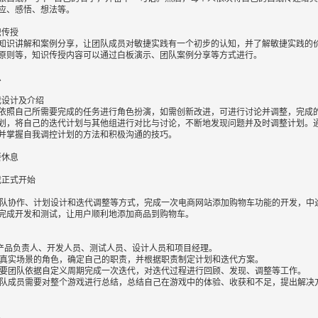
应、感悟、想法等。

识传授

知识讲解和案例分享，让团队成员对敏捷实践有一个初步的认知，并了解敏捷实践的
原则等，知识传授内容可以通过白板演示、团队案例分享等方式进行。



游戏设计及介绍

依照自己所需要完成的任务进行角色扮演，如需创新改进，可进行讨论并调整，完成
划，将自己的迭代计划与其他组进行对比与讨论，不断地发现问题并及时调整计划。
并掌握自我调控计划的方法和积极沟通的技巧。

餐休息

戏正式开始

团队协作、计划设计和迭代调整等方式，完成一次电商网站添加购物车功能的开发，中
完成开发和测试，让用户顺利地添加商品到购物车。

：产品负责人、开发人员、测试人员、设计人员和项目经理。

演真实场景的角色，确定自己的职责，并根据职责制定计划和迭代方案。

需要团队依据自定义周期完成一次迭代，对迭代过程进行回顾、发现、调整等工作。

团队成员需要对整个游戏进行总结，总结自己在游戏中的体验、收获和不足，提出解决

