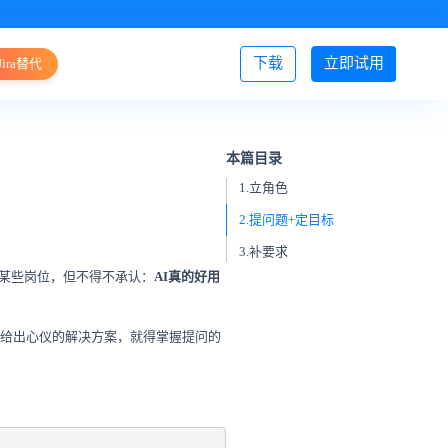
下载
立即试用
Jira替代
登录/注册
本篇目录
1.立角色
2.提问题+定目标
3.补要求
替某些岗位，但不得不承认：
AI真的好用
I给出心仪的解决方案，就得掌握提问的