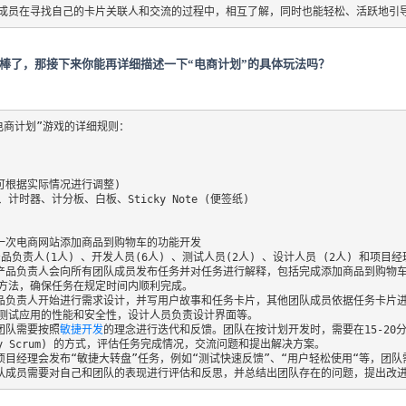
成员在寻找自己的卡片关联人和交流的过程中，相互了解，同时也能轻松、活跃地引
太棒了，那接下来你能再详细描述一下“电商计划”的具体玩法吗？
商计划”游戏的详细规则：

可根据实际情况进行调整)

时器、计分板、白板、Sticky Note (便签纸)

一次电商网站添加商品到购物车的功能开发

品负责人(1人) 、开发人员(6人) 、测试人员(2人) 、设计人员 (2人) 和项目经理
，产品负责人会向所有团队成员发布任务并对任务进行解释，包括完成添加商品到购物
方法，确保任务在规定时间内顺利完成。

产品负责人开始进行需求设计，并写用户故事和任务卡片，其他团队成员依据任务卡片
测试应用的性能和安全性，设计人员负责设计界面等。

团队需要按照
敏捷开发
的理念进行迭代和反馈。团队在按计划开发时，需要在15-20
ly Scrum) 的方式，评估任务完成情况，交流问题和提出解决方案。

项目经理会发布“敏捷大转盘”任务，例如“测试快速反馈”、“用户轻松使用“等，团队
团队成员需要对自己和团队的表现进行评估和反思，并总结出团队存在的问题，提出改