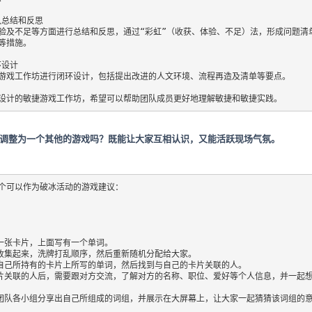
团队总结和反思

验及不足等方面进行总结和反思，通过“彩虹”（收获、体验、不足）法，形成问题清
措施。

环设计

游戏工作坊进行闭环设计，包括提出改进的人文环境、流程再造及清单等要点。

设计的敏捷游戏工作坊，希望可以帮助团队成员更好地理解敏捷和敏捷实践。
再调整为一个其他的游戏吗？既能让大家互相认识，又能活跃现场气氛。
个可以作为破冰活动的游戏建议：

一张卡片，上面写有一个单词。

片收集起来，洗牌打乱顺序，然后重新随机分配给大家。

找自己所持有的卡片上所写的单词，然后找到与自己的卡片关联的人。

卡片关联的人后，需要跟对方交流，了解对方的名称、职位、爱好等个人信息，并一起
让团队各小组分享出自己所组成的词组，并展示在大屏幕上，让大家一起猜猜该词组的意