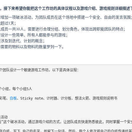
好，接下来希望你能把这个工作坊的具体议程以及游戏介绍、游戏规则详细描述
需增加一项破冰活动，为团队成员在这个场地中搭建一个安全、自由的发言氛围
超过1天；
成员一共30人，需要进行合理分组、划分角色，体现出跨职能团队的特点；
要设计一些简单、所有人都能参与的游戏；
要涉及到迭代、计划的概念；
坊需要的物料以及物料的数量罗列一下。
个团队设计一个敏捷游戏工作坊，以下是具体议程：

个小组，每个小组5人

彩笔、
白板
、Sticky note、计时器、计分板、想法火箭、游戏规则说明书

冰活动

话”这个破冰活动，通过游戏介绍的方式，让团队成员快速熟悉彼此，同时掌握一个安全
张白纸，写下 自己的名字，并留下一句话。然后，每个人依次将自己的白纸传递给