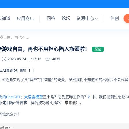
云禅道
应用商店
问答
论坛
资源中心
信创
AI教你实现敏捷游戏自由，再也不用担心陷入瓶颈啦！
捷游戏自由，再也不用担心陷入瓶颈啦！
原创
4635
2023-05-24 11:17:16
认AI真的好用啊！！！
…AI逐渐实现了从“智障”到“智能”的蜕变。虽然我们不知道AI的出现会不会代
火的
ChatGPT
：
大语言模型
是个啥？它到底咋工作的？
》
中，我们提到过想让A
+定目标+补要求
（详情技巧说明指路：
常青说
）
。
问谁怎么办？
螺呢？”
