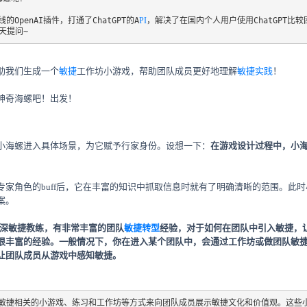
OpenAI插件，打通了ChatGPT的A
PI
，解决了在国内个人用户使用ChatGPT比
聊天提问~
助我们生成一个
敏捷
工作坊小游戏
，帮助团队成员更好地理解
敏捷实践
！
神奇海螺吧！出发！
小海螺进入具体场景，为它赋予行家身份。设想一下：
在游戏设计过程中，小
专家角色的buff后，它在丰富的知识中抓取信息时就有了明确清晰的范围。此
案。
深敏捷教练，有非常丰富的团队
敏捷转型
经验，对于如何在团队中引入敏捷，
很丰富的经验。一般情况下，你在进入某个团队中，会通过工作坊或做团队敏
让团队成员从游戏中感知敏捷。
敏捷相关的小游戏、练习和工作坊等方式来向团队成员展示敏捷文化和价值观。这些