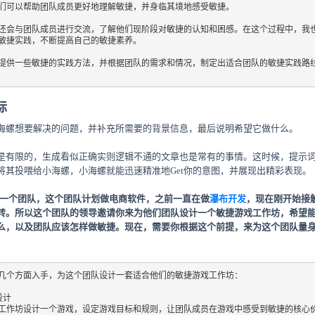
们可以帮助团队成员更好地理解敏捷，并身临其境地感受敏捷。

还会与团队成员进行交流，了解他们现阶段对敏捷的认知和困感。在这个过程中，我
敏捷实践，不断提高自己的敏捷素养。

提供一些敏捷的实践方法，并根据团队的需求和情况，制定出适合团队的敏捷实践路
标
海螺想要解决的问题，并补充所需要的背景信息，最后说明希望它做什么。
解是有限的，生成看似正确实则逻辑不通的文章也是常有的事情。这时候，提示
将其投喂给小海螺，小海螺就能迅速精准地Get你的意图，并展现出精彩表现。
了一个团队，这个团队计划做电商软件，之前一直在做
瀑布开发
，现在刚开始接
转。所以这个团队的领导邀请你来为他们团队设计一个敏捷游戏工作坊，希望能
么，以及团队应该怎样做敏捷。现在，需要你根据这个前提，来为这个团队量
几个方面入手，为这个团队设计一套适合他们的敏捷游戏工作坊：

计

工作坊设计一个游戏，设定游戏目标和规则，让团队成员在游戏中感受到敏捷的核心