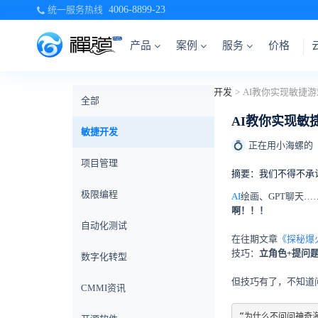
统一服务热线
4006-8899-23
产品
案例
服务
价格
当前位置：
首页
>
禅道博客
>
敏捷开发
>
全部
AI教你实现敏
敏捷开发
正在用小海螺的
💍
项目管理
摘要：我们不得不承
极限编程
AI
绘画、GPT聊天…
啊！！！
自动化测试
在往期文章
《
探秘爆
技巧：
立角色+提问题
数字化转型
但技巧有了，不知道
CMMI资讯
“为什么不问问神奇海