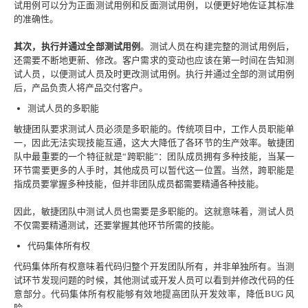
试用例可以分为正面测试用例和反面测试用例，以便更好地佐证其标准
的准确性。
其次，执行并通过全部测试用例
。测试人员在构建完整的测试用例后，
还需要不断地更新、修改。客户需求的变动也应该在第一时间在告知测
试人员，以便测试人员及时更改测试用例。执行并通过全部的测试用例
后，产品负责人将产品交付客户。
测试人员的多职能
敏捷团队要求测试人员必须是多职能的。传统项目中，工作人员职能单
一，因此无法实现技能互通，这大大降低了各环节的生产效率。敏捷团
队中最重要的一个特征就是“跨职能”：团队成员拥有多种技能，当某一
环节需要更多的人手时，其他成员可以暂代这一位置。当然，跨职能是
指成员要掌握多种技能，但并非团队成员都需要精通各种技能。
因此，敏捷团队中测试人员也需要是多职能的。这就意味着，测试人员
不仅需要精通测试，还要掌握其他环节所需的技能。
代码集体所有权
代码集体所有权意味着代码归整个开发团队所有，并非单独所有。当测
试环节发现问题的时候，其他测试或开发人员可以看到并修改代码的任
意部分。代码集体所有权能够有效地提高团队开发效率，降低BUG 风
险。