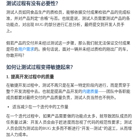
测试过程有没有必要性？
测试人员如同食品生产的质检员，能够依据交付成果检验产品的完成标
准，并对产品判定“合格”与否。也就是说，测试人员需要测试产品的各
功能点，对出现 BUG 的部分进行汇总分析，最终提交到开发人员手
上。
假若产品的交付并未经过测试这一步骤，那么我们就无法保证交付成果
是符合
用户需求
的。换句话说，面对一辆并未经过质检的刚出厂的车，
你敢开吗？
如何让测试过程变得敏捷起来？
1. 提高开发过程中的质量
在敏捷开发过程中，测试不再只是在某一特定阶段内进行，而是贯穿于
整个开发流程中去。也就是提高产品开发的
内建质量
——团队中各职能
成员都要对最终交付的产品质量负责，测试人员当然也不例外。
适当减少在一个迭代中的工作量
在一个迭代过程中，如果产品需要做的功能点太多，就导致团队成员的
任务量过满：开发人员会由于赶进度而忽视了代码的规范性要求；测试
人员会因为测试出的BUG 太多而不断进行“开发—测试”的返工，从而增
加人力成本。