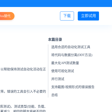
下载
立即试用
Jira替代
登录/注册
本篇目录
选用合适的自动化测试工具
将代码与数据分离(DDT方法)
最大化API测试数量
，以帮助保持测试自动化活动在正
使用可视化测试
并行测试
支持截图/视频形式的错误报告
效率。错误的工具会引入不必要的
总结
库测试)、测试类型(功能、负载、
显著减少，相同的脚本将被不同的