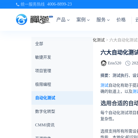
统一服务热线
4006-8899-23
产品
案例
服务
价格
当前位置：
首页
>
禅道博客
>
自动化测试
>
六大自动化测试
全部
六大自动化测
敏捷开发
Erin520
202
项目管理
摘要：测试执行、设
极限编程
测试
自动化有助于提
确的轨道上，以及
测
自动化测试
选用合适的自
数字化转型
每个自动化测试项目
复杂性。
CMMI资讯
选择支持所有所需设
性能、本地化)和识