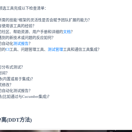
预选工具完成以下检查清单：
备所需的技能?框架的灵活性是否会赋予团队扩展的能力？
否有使用该工具的经验？
大的社区、帮助资源、用户手册和详细的
文档
？
对遇到的新技术或问题的反应如何？
的自动化
测试报告
？
用的
CI
工具、问题管理工具、
测试管理
工具和通信工具集成？
行分布式测试？
时间？
待(内置或易于集成)？
试修改？
细的自动化测试报告？
(比如通过与Cucumber集成)？
离(DDT方法)