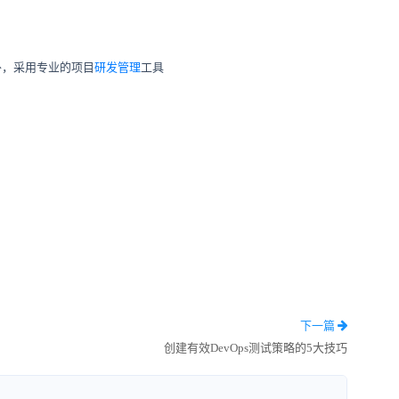
外，采用专业的项目
研发管理
工具
下一篇
创建有效DevOps测试策略的5大技巧