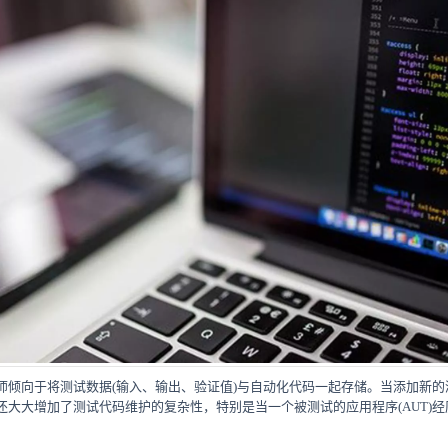
师倾向于将测试数据(输入、输出、验证值)与自动化代码一起存储。当添加新
还大大增加了测试代码维护的复杂性，特别是当一个被测试的应用程序(AUT)