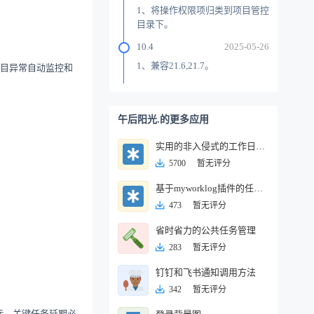
1、将操作权限项归类到项目管控
目录下。
10.4
2025-05-26
1、兼容21.6,21.7。
项目异常自动监控和
午后阳光.的更多应用
实用的非入侵式的工作日志、工时统计及加班管理模块
5700
暂无评分
基于myworklog插件的任务工时统计报表
473
暂无评分
省时省力的公共任务管理
283
暂无评分
钉钉和飞书通知调用方法
342
暂无评分
际、关键任务延期必