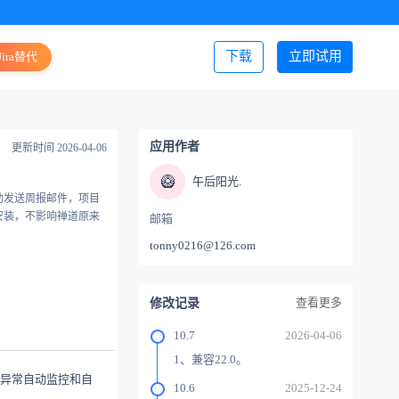
下载
立即试用
Jira替代
登录/注册
应用作者
更新时间 2026-04-06
🥝
午后阳光.
动发送周报邮件，项目
安装，不影响禅道原来
邮箱
tonny0216@126.com
查看更多
修改记录
10.7
2026-04-06
1、兼容22.0。
目异常自动监控和自
10.6
2025-12-24