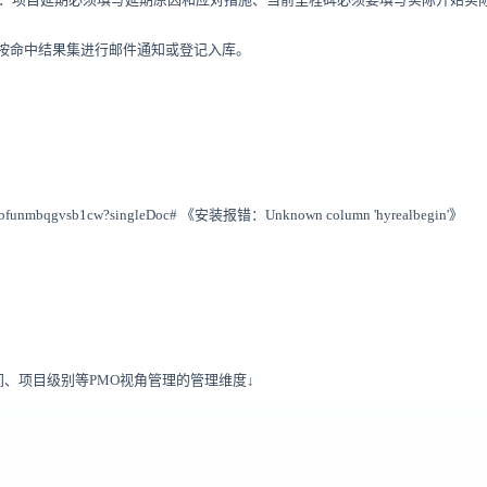
并按命中结果集进行邮件通知或登记入库。
9/tgbfunmbqgvsb1cw?singleDoc# 《安装报错：Unknown column 'hyrealbegin'》
、项目级别等PMO视角管理的管理维度↓