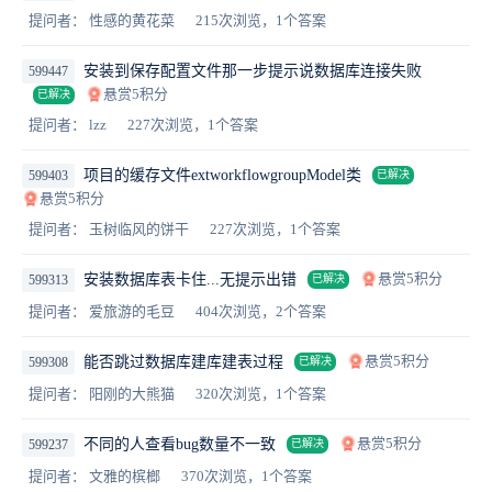
提问者： 性感的黄花菜
215次浏览，1个答案
安装到保存配置文件那一步提示说数据库连接失败
599447
悬赏5积分
已解决
提问者： lzz
227次浏览，1个答案
项目的缓存文件extworkflowgroupModel类
599403
已解决
悬赏5积分
提问者： 玉树临风的饼干
227次浏览，1个答案
悬赏5积分
安装数据库表卡住...无提示出错
599313
已解决
提问者： 爱旅游的毛豆
404次浏览，2个答案
悬赏5积分
能否跳过数据库建库建表过程
599308
已解决
提问者： 阳刚的大熊猫
320次浏览，1个答案
悬赏5积分
不同的人查看bug数量不一致
599237
已解决
提问者： 文雅的槟榔
370次浏览，1个答案