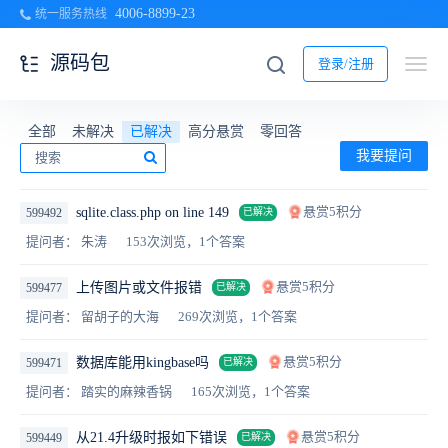
4006-8899-23
统一服务热线
源码包
登录/注册
全部
未解决
已解决
高分悬赏
零回答
我要提问
悬赏5积分
sqlite.class.php on line 149
599492
已解决
提问者： 朱涛
153次浏览，1个答案
悬赏5积分
上传图片或文件报错
599477
已解决
提问者： 留胡子的大海
269次浏览，1个答案
悬赏5积分
数据库能用kingbase吗
599471
已解决
提问者： 踏实的麻辣香锅
165次浏览，1个答案
悬赏5积分
从21.4升级时报如下错误
599449
已解决