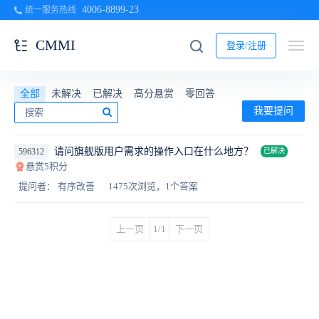
4006-8899-23
统一服务热线
CMMI
登录/注册
全部
未解决
已解决
高分悬赏
零回答
我要提问
请问旗舰版用户需求的操作入口在什么地方？
596312
已解决
悬赏5积分
提问者： 有序改善
1475次浏览，1个答案
上一页
1/1
下一页