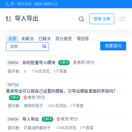
4006-8899-23
统一服务热线
导入导出
登录/注册
全部
未解决
已解决
高分悬赏
零回答
我要提问
悬赏5积分
如何批量导入模块
599034
已解决
提问者： li
718次浏览，1个答案
597724
需求导出可以按自己设置的模板，只导出模板里面的字段吗？
悬赏5积分
已解决
提问者： 爽快的茄子
942次浏览，1个答案
悬赏5积分
导入导出
596926
已解决
提问者： 打酱油的酱肘子
1566次浏览，1个答案