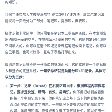
的知识。
1940年康奈尔大学教授沃尔特·鲍克发明了该方法。康奈尔笔记法
建议将一页纸分为三部分：笔记区，提示区，概要区。
操作步骤非常简单，你只需要在笔记本上多画两条线。在本左侧留
出约6厘米宽的空白，在底部留出5厘米的空白，右侧的笔记区域是
空间最大的，你可以在这个区域记录课程笔记或读书笔记，你可以
自己手画，也可以制作一张电子表格打印出来。
康纳尔笔记系统不是一张简单的纸张而已，它的本质是一个信息输
入和整合的完整系统，
一句话总结就是功能分区+5R记录。具体可
以分为五步：
第一步：
记录（Record）在右侧区域当中，根据课程内容做笔
记，要求是快速、精简、有效、易辨识。
你不用把听到或看到
的每一个字都记录下来，你的笔记应当基于当下的内容提炼的
观点而非单纯的文字描述。一般情况下要有选择性的精简文字
内容，学着用短语、符号或者关键字来代替长句。可以使用一