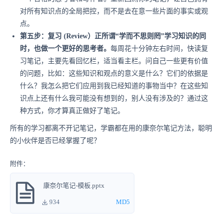
对所有知识点的全局把控，而不是去在意一些片面的事实或观
点。
第五步：复习 (Review）正所谓“学而不思则罔”学习知识的同
时，也做一个更好的思考者。
每周花十分钟左右时间，快读复
习笔记，主要先看回忆栏，适当看主栏。问自己一些更有价值
的问题，比如：这些知识和观点的意义是什么？它们的依据是
什么？我怎么把它们应用到我已经知道的事物当中？在这些知
识点上还有什么我可能没有想到的，别人没有涉及的？通过这
种方式，你才算真正做好了笔记。
所有的学习都离不开记笔记，学霸都在用的康奈尔笔记方法，聪明
的小伙伴是否已经掌握了呢？
附件：
康奈尔笔记-模板.pptx
934
MD5