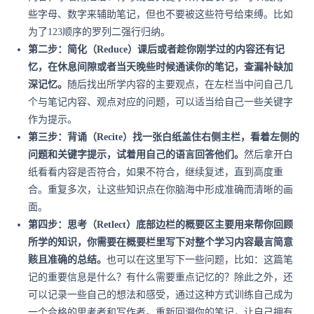
些字母、数字来辅助笔记，但也不要被这些符号给束缚。比如
为了123顺序的罗列二强行归纳。
第二步：简化（Reduce）课后或者趁你刚学过的内容还有记
忆，在休息间隙或者当天晚些时候通读你的笔记，查漏补缺加
深记忆。
随后找出所学内容的主要观点，在左栏当中问自己几
个与笔记内容、观点对应的问题，可以适当给自己一些关键字
作为提示。
第三步：背诵（Recite）找一张白纸盖住右侧主栏，看着左侧的
问题和关键字提示，试着用自己的语言回答他们。
然后拿开白
纸看看内容是否符合，如果不符合，继续复述，直到高度重
合。重复多次，让这些知识点在你脑海中形成准确而清晰的画
面。
第四步：思考（Retlect）底部边栏的概要区主要用来帮你回顾
所学的知识，你需要在概要栏里写下对整个学习内容最言简意
赅且准确的总结。
也可以在这里写下一些问题，比如：这篇笔
记的重要信息是什么？有什么需要重点记忆的？除此之外，还
可以记录一些自己的想法和感受，通过这种方式训练自己成为
一个合格的思考者和写作者。重新回溯你的笔记，让自己拥有