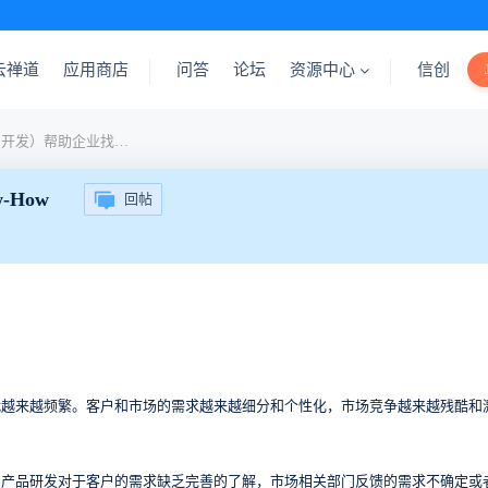
云禅道
应用商店
问答
论坛
资源中心
信创
IPD（集成产品开发）帮助企业找到自己的Know-How
How
回帖
代越来越频繁。客户和市场的需求越来越细分和个性化，市场竞争越来越残酷和
，产品研发对于客户的需求缺乏完善的了解，市场相关部门反馈的需求不确定或