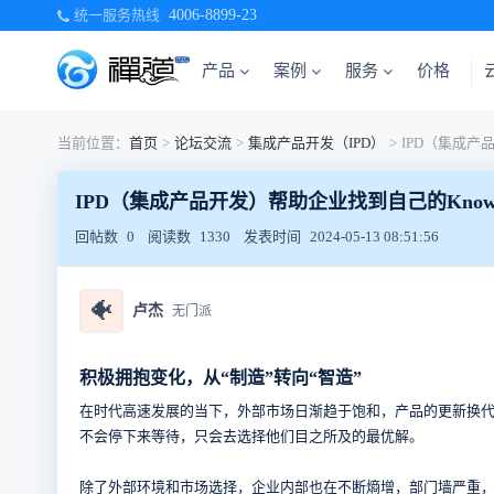
统一服务热线
4006-8899-23
产品
案例
服务
价格
当前位置：
首页
>
论坛交流
>
集成产品开发（IPD）
>
IPD（集成产品开发）帮助企业找到自己的Know-
回帖数
0
阅读数
1330
发表时间
2024-05-13 08:51:56
🐠
卢杰
无门派
积极拥抱变化，从“制造”转向“智造”
在时代高速发展的当下，外部市场日渐趋于饱和，产品的更新换
不会停下来等待，只会去选择他们目之所及的最优解。
除了外部环境和市场选择，企业内部也在不断熵增，部门墙严重