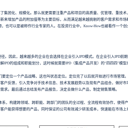
成了集团化、规模化。那么就更需要注重产品和项目的高质量、优管理、重技术
创新来增加产品的附加值等为主要目标，从而满足越来越挑剔的客户需求和市场
一种资源，也可以是被称作行业专家的人。在投资行业中，Know-How也被看作一
的捷径。因此，越来越多的企业在会选择在企业引入IPD模式。在企业引入IPD前
IPD的组成和职能划分，这时候就需要IPD（集成产品开发）的“四四四”模
先我们要定位一个产品战略，这也叫状态定位。定位完了以后就开始进行市场管理
入客户反馈，引入竞争对手技术信息、技术发展趋势以及现有产品组合，做好市
的需求。最后通过总结发布产品报告，决定去做什么产品，制定销售策略。
四大体系，构建跨领域、跨职能、跨部门的团队的全过程、全流程有效协作，使得
证客户能获得想要的产品，同时保证的公司有效减少研发成本，快速能在市场上