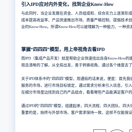
引入IPD应对内外变化，找到企业Know-How
与此同时，当企业发展在资金、人员组成和、综合实力上逐渐形
成本提高收益率、产品快速推出市场、质量严格控制、提倡技术
业的Know-How。所谓Know-How可以被理解为一种能力、
掌握“四四四”模型，用上帝视角去看IPD
而IPD（集成产品开发）就是帮助企业快速找出自身Know-How
观且清晰的了解，从全局出发，善于转换视角，通过各个维度去了解
关于IPD体系中的“四四四”模型，用通俗的话来说，便是：首
服务的市场，进行市场目标锁定，通过需求分析来引入信息，引
在细分市场里边找到自己的产品组合，看看哪些产品能满足客户
通过IPD的“四四四”模型，组建起来，四大流程、四大团队、
重要的是，始终与外部市场、客户需求保持一致，这样不仅能保