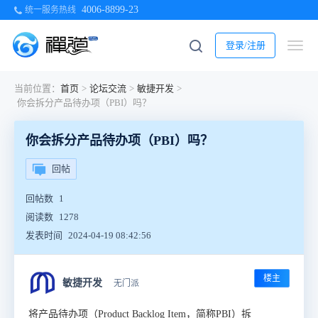
4006-8899-23
统一服务热线
登录/注册
当前位置：
首页
>
论坛交流
>
敏捷开发
>
你会拆分产品待办项（PBI）吗？
你会拆分产品待办项（PBI）吗？
回帖
回帖数
1
阅读数
1278
发表时间
2024-04-19 08:42:56
楼主
敏捷开发
无门派
将产品待办项（Product Backlog Item，简称PBI）拆