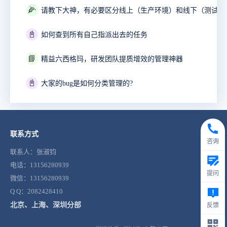
🌽
📓
如何查到所有自己指派出去的任务
📘
精益六西格玛，研发团队提质增效的管理神器
📓
大家的bug是如何分类管理的?
联系方式
咨询
联系人：张淑钧
电话：13156280939
提问
微信：13156280939
Q Q：2082428410
北京、上海、深圳分部
反馈